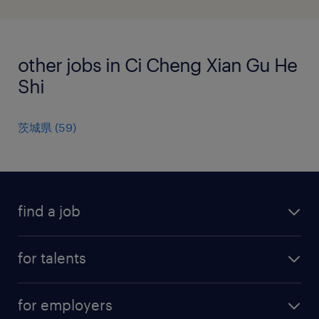
other jobs in Ci Cheng Xian Gu He
Shi
茨城県
(
59
)
find a job
all jobs
for talents
career advice
operational career
careers at Randstad
for employers
professional career