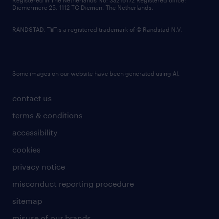
Registered in The Netherlands No: 33216172 Registered office:
Diemermere 25, 1112 TC Diemen, The Netherlands.
RANDSTAD,
is a registered trademark of © Randstad N.V.
Some images on our website have been generated using AI.
contact us
terms & conditions
accessibility
cookies
privacy notice
misconduct reporting procedure
sitemap
misuse of our brands