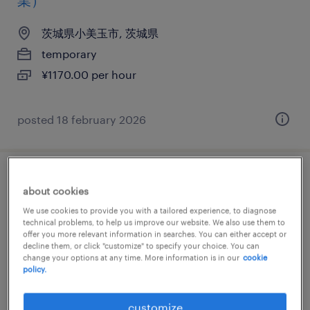
業）
茨城県小美玉市, 茨城県
temporary
¥1170.00 per hour
posted 18 february 2026
その他
about cookies
We use cookies to provide you with a tailored experience, to diagnose
茨城県東茨城郡茨城町, 茨城県
technical problems, to help us improve our website. We also use them to
offer you more relevant information in searches. You can either accept or
temporary
decline them, or click "customize" to specify your choice. You can
¥1166.00 per hour
change your options at any time. More information is in our
cookie
policy.
customize