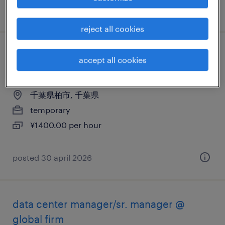
posted 30 july 2026
reject all cookies
介護・福祉の清掃、営業・販売・接客、そ
accept all cookies
の他（その他）
千葉県柏市, 千葉県
temporary
¥1400.00 per hour
posted 30 april 2026
data center manager/sr. manager @
global firm