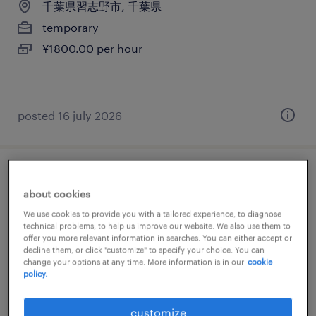
千葉県習志野市, 千葉県
temporary
¥1800.00 per hour
posted 16 july 2026
【障がい者求人】コールセンター運営（千
about cookies
葉配属エリア社員）（正社員）（千葉県）
We use cookies to provide you with a tailored experience, to diagnose
technical problems, to help us improve our website. We also use them to
千葉, 千葉県
offer you more relevant information in searches. You can either accept or
decline them, or click "customize" to specify your choice. You can
permanent
change your options at any time. More information is in our
cookie
policy.
¥4,480,000 - ¥6,910,000 per year, 年収448 ～
691万円
customize