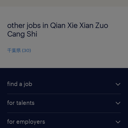
other jobs in Qian Xie Xian Zuo
Cang Shi
千葉県
(
30
)
find a job
all jobs
for talents
career advice
operational career
careers at Randstad
for employers
professional career