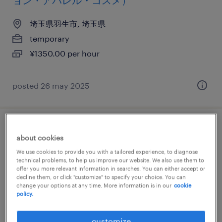
ョン・アパレル・コスメ）
埼玉県羽生市, 埼玉県
temporary
¥1350.00 per hour
posted 26 may 2025
接客（ショールーム・カウンター窓口）
about cookies
We use cookies to provide you with a tailored experience, to diagnose
埼玉県さいたま市南区, 埼玉県
technical problems, to help us improve our website. We also use them to
temporary
offer you more relevant information in searches. You can either accept or
decline them, or click "customize" to specify your choice. You can
¥1460.00 per hour
change your options at any time. More information is in our
cookie
policy.
customize