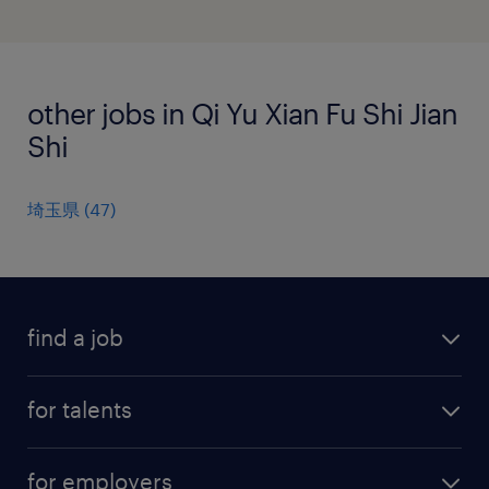
other jobs in Qi Yu Xian Fu Shi Jian
Shi
埼玉県
(
47
)
find a job
all jobs
for talents
career advice
operational career
careers at Randstad
for employers