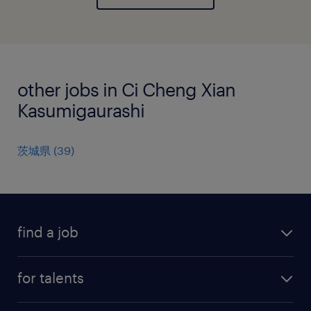
other jobs in Ci Cheng Xian
Kasumigaurashi
茨城県
(
39
)
find a job
all jobs
for talents
career advice
operational career