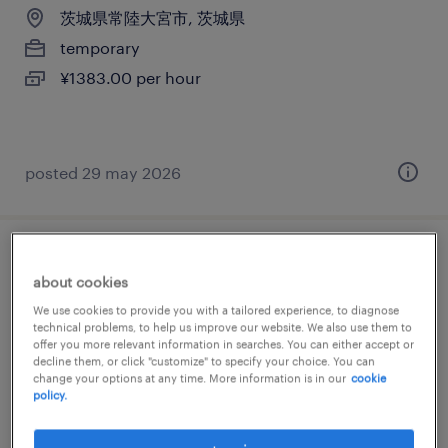
茨城県常陸大宮市, 茨城県
temporary
¥1383.00 per hour
posted 29 may 2026
流通・サービス系のその他営業・サービス
about cookies
We use cookies to provide you with a tailored experience, to diagnose
茨城県日立市, 茨城県
technical problems, to help us improve our website. We also use them to
temporary
offer you more relevant information in searches. You can either accept or
decline them, or click "customize" to specify your choice. You can
¥1350.00 per hour
change your options at any time. More information is in our
cookie
policy.