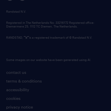
randstad innovation fund
country websites
Randstad N.V.
contact us
Registered in The Netherlands No: 33216172 Registered office:
Diemermere 25, 1112 TC Diemen, The Netherlands.
RANDSTAD,
is a registered trademark of © Randstad N.V.
Some images on our website have been generated using AI.
contact us
terms & conditions
accessibility
cookies
privacy notice