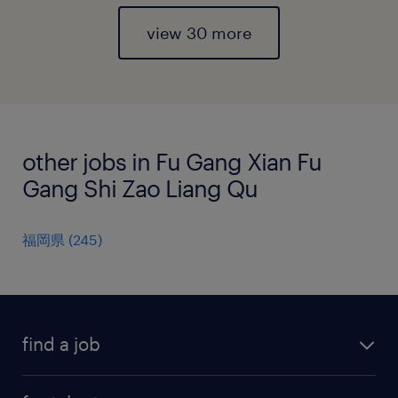
view 30 more
other jobs in Fu Gang Xian Fu
Gang Shi Zao Liang Qu
福岡県
(
245
)
find a job
all jobs