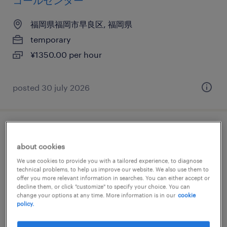
コールセンター
福岡県福岡市早良区, 福岡県
temporary
¥1350.00 per hour
posted 30 july 2026
流通・サービス系のテレオペ・テレマーケ
about cookies
ティング・コールセンター
We use cookies to provide you with a tailored experience, to diagnose
technical problems, to help us improve our website. We also use them to
福岡県福岡市早良区, 福岡県
offer you more relevant information in searches. You can either accept or
decline them, or click "customize" to specify your choice. You can
temporary
change your options at any time. More information is in our
cookie
¥1400.00 per hour
policy.