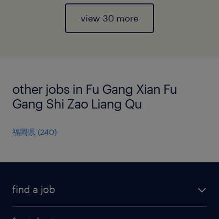
view 30 more
other jobs in Fu Gang Xian Fu
Gang Shi Zao Liang Qu
福岡県
(
240
)
find a job
all jobs