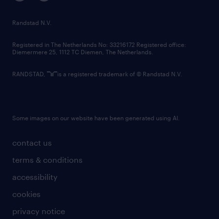
randstad innovation fund
country websites
Randstad N.V.
contact us
Registered in The Netherlands No: 33216172 Registered office:
Diemermere 25, 1112 TC Diemen, The Netherlands.
RANDSTAD,
is a registered trademark of © Randstad N.V.
Some images on our website have been generated using AI.
contact us
terms & conditions
accessibility
cookies
privacy notice