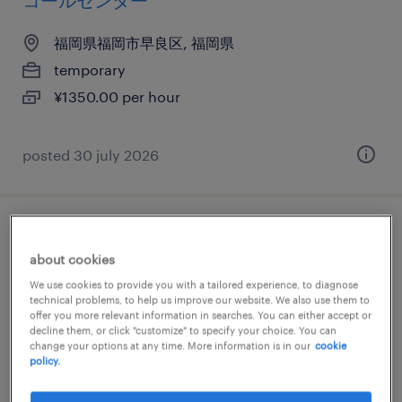
コールセンター
福岡県福岡市早良区, 福岡県
temporary
¥1350.00 per hour
posted 30 july 2026
流通・サービス系のテレオペ・テレマーケ
about cookies
ティング・コールセンター
We use cookies to provide you with a tailored experience, to diagnose
technical problems, to help us improve our website. We also use them to
福岡県福岡市早良区, 福岡県
offer you more relevant information in searches. You can either accept or
decline them, or click "customize" to specify your choice. You can
temporary
change your options at any time. More information is in our
cookie
¥1400.00 per hour
policy.