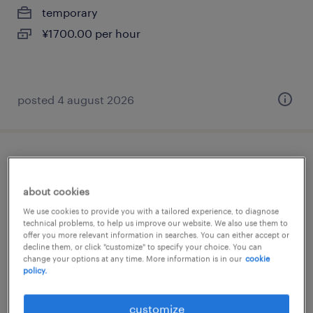
temporary
¥1700.00 per hour
posted 4 august 2026
テレオペ・テレマーケティング・コールセ
ンター
about cookies
We use cookies to provide you with a tailored experience, to diagnose
宮城県仙台市青葉区, 宮城県
technical problems, to help us improve our website. We also use them to
offer you more relevant information in searches. You can either accept or
temporary
decline them, or click "customize" to specify your choice. You can
¥1260.00 per hour
change your options at any time. More information is in our
cookie
policy.
posted 4 august 2026
customize