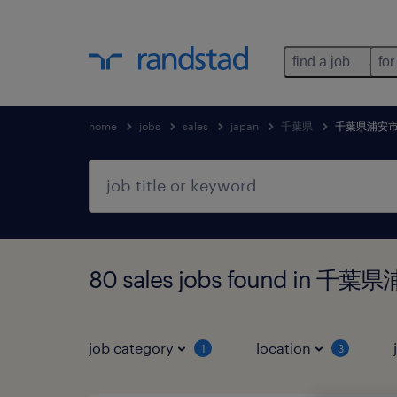
find a job
for
home
jobs
sales
japan
千葉県
千葉県浦安
80 sales jobs found in 
job category
location
1
3