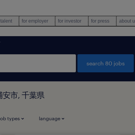
 talent
for employer
for investor
for press
about 
市
search 80 jobs
千葉県浦安市, 千葉県
job types
language