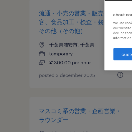
流通・小売の営業・販売・接
about co
客、食品加工・検査・袋詰め、
We use cooki
our website.
その他（その他）
decline them
information 
千葉県浦安市, 千葉県
temporary
cust
¥1300.00 per hour
posted 3 december 2025
マスコミ系の営業・企画営業・
ラウンダー