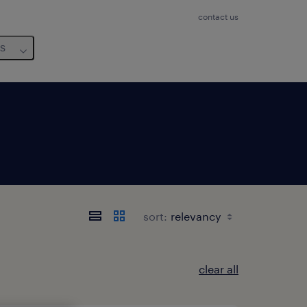
contact us
us
sort:
clear all