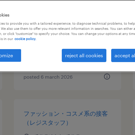
流通・小売の営業・販売・接
okies
客、その他（倉庫・軽作業）、
es to provide you with a tailored experience, to diagnose technical problems, to hel
 We also use them to offer you more relevant information in searches. You can either 
その他（その他）
, or click "customize" to specify your choice. You can change your options at any tim
is in our
cookie policy.
千葉県浦安市, 千葉県
temporary
omize
reject all cookies
accept al
¥1369.00 per hour
posted 6 march 2026
ファッション・コスメ系の接客
（レジスタッフ）