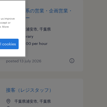
マスコミ系の営業・企画営業・
ラウンダー
p us improve
accept or
e. More
千葉県浦安市, 千葉県
temporary
¥2120.00 per hour
l cookies
posted 13 july 2026
接客（レジスタッフ）
千葉県浦安市, 千葉県