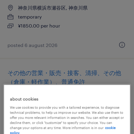
神奈川県横浜市瀬谷区, 神奈川県
temporary
¥1850.00 per hour
posted 6 august 2026
その他の営業・販売・接客、清掃、その他
（倉庫・軽作業）、普通免許
神奈川県厚木市, 神奈川県
about cookies
temporary
We use cookies to provide you with a tailored experience, to diagnose
technical problems, to help us improve our website. We also use them to
¥1850.00 per hour
offer you more relevant information in searches. You can either accept or
decline them, or click "customize" to specify your choice. You can
change your options at any time. More information is in our
cookie
posted 6 august 2026
policy.