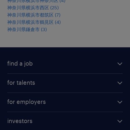
神奈川県横浜市神奈川区
(
4
)
神奈川県横浜市西区
(
25
)
神奈川県横浜市都筑区
(
7
)
神奈川県横浜市鶴見区
(
4
)
神奈川県鎌倉市
(
3
)
find a job
all jobs
for talents
career advice
operational career
careers at Randstad
for employers
professional career
staffing solutions
digital career
investors
inhouse solutions
contact us