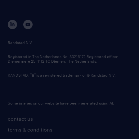
tech suite
disclaimer
equity, diversity, inclusion and belonging
contact us
corporate governance
randstad innovation fund
country websites
Randstad N.V.
contact us
Registered in The Netherlands No: 33216172 Registered office:
Diemermere 25, 1112 TC Diemen, The Netherlands.
RANDSTAD,
is a registered trademark of © Randstad N.V.
Some images on our website have been generated using AI.
contact us
terms & conditions