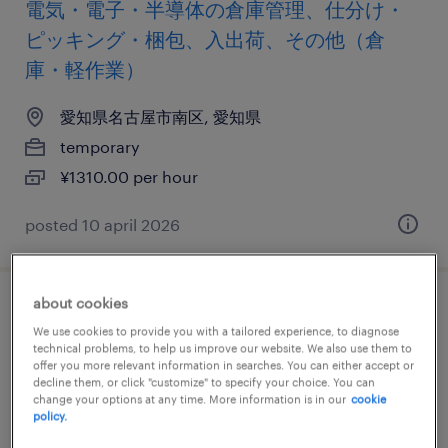
電気・電子・半導体の倉庫管理、仕分け・
ピッキング・梱包、入出荷、その他（倉
庫・軽作業）
愛知県名古屋市南区, 愛知県
temporary
¥1310.00 per hour
posted 10 april 2026
about cookies
自動車・輸送機器の個配・宅配・ルート・
We use cookies to provide you with a tailored experience, to diagnose
配送、中型トラック、準中型免許、中型免
technical problems, to help us improve our website. We also use them to
offer you more relevant information in searches. You can either accept or
許
decline them, or click "customize" to specify your choice. You can
change your options at any time. More information is in our
cookie
policy.
愛知県名古屋市南区, 愛知県