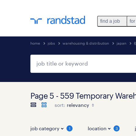
find a job
for
home
jobs
warehousing & distribution
japan
Page 5 - 559 Temporary Wa
sort:
job category
location
1
3