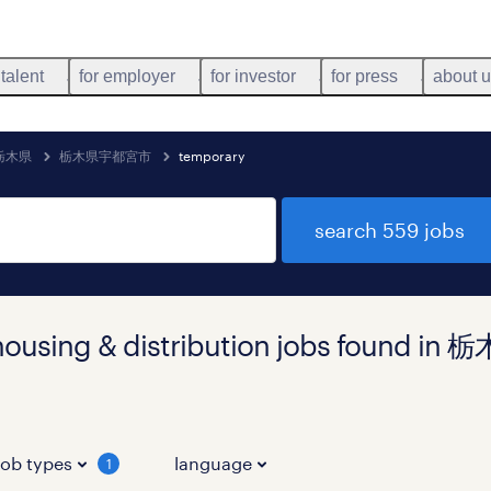
 talent
for employer
for investor
for press
about 
栃木県
栃木県宇都宮市
temporary
search 559 jobs
rehousing & distribution jobs foun
job types
language
1