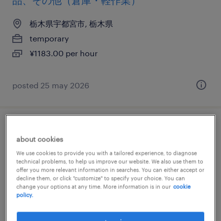
品、その他（倉庫・軽作業）
栃木県宇都宮市, 栃木県
temporary
¥1183.00 per hour
posted 25 may 2026
化学・素材の検品、仕分け・ピッキング・
about cookies
梱包
We use cookies to provide you with a tailored experience, to diagnose
technical problems, to help us improve our website. We also use them to
栃木県宇都宮市, 栃木県
offer you more relevant information in searches. You can either accept or
decline them, or click "customize" to specify your choice. You can
temporary
change your options at any time. More information is in our
cookie
policy.
¥1250.00 per hour