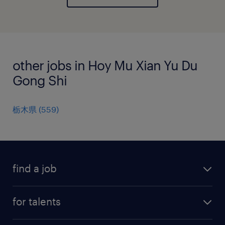
other jobs in Hoy Mu Xian Yu Du
Gong Shi
栃木県
(
559
)
find a job
all jobs
for talents
career advice