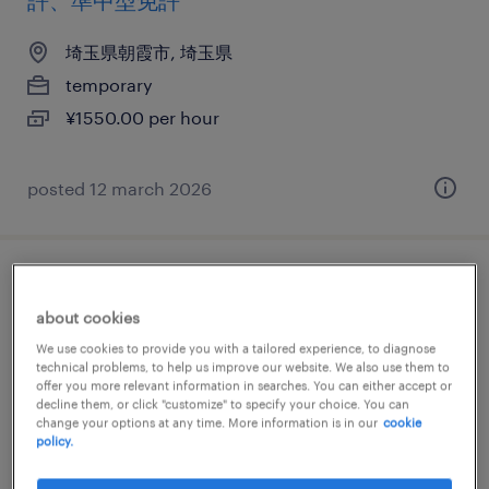
許、準中型免許
埼玉県朝霞市, 埼玉県
temporary
¥1550.00 per hour
posted 12 march 2026
その他の個配・宅配・ルート・配送、中型
about cookies
トラック、中型免許、大型免許
We use cookies to provide you with a tailored experience, to diagnose
technical problems, to help us improve our website. We also use them to
埼玉県朝霞市, 埼玉県
offer you more relevant information in searches. You can either accept or
temporary
decline them, or click "customize" to specify your choice. You can
change your options at any time. More information is in our
cookie
¥1450.00 per hour
policy.