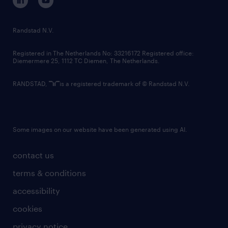
randstad innovation fund
country websites
Randstad N.V.
contact us
Registered in The Netherlands No: 33216172 Registered office:
Diemermere 25, 1112 TC Diemen, The Netherlands.
RANDSTAD,
is a registered trademark of © Randstad N.V.
Some images on our website have been generated using AI.
contact us
terms & conditions
accessibility
cookies
privacy notice