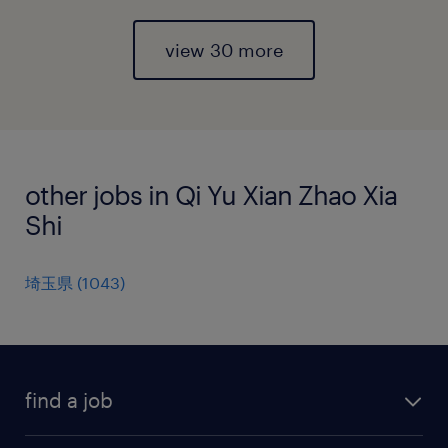
view 30 more
other jobs in Qi Yu Xian Zhao Xia
Shi
埼玉県
(
1043
)
find a job
all jobs