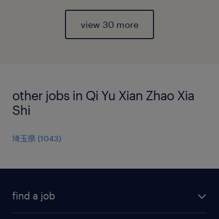
view 30 more
other jobs in Qi Yu Xian Zhao Xia
Shi
埼玉県
(
1043
)
find a job
all jobs