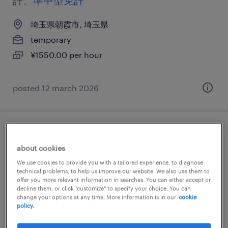
許、準中型免許
埼玉県朝霞市, 埼玉県
temporary
¥1550.00 per hour
posted 12 march 2026
その他の個配・宅配・ルート・配送、中型
about cookies
トラック、中型免許、大型免許
We use cookies to provide you with a tailored experience, to diagnose
technical problems, to help us improve our website. We also use them to
埼玉県朝霞市, 埼玉県
offer you more relevant information in searches. You can either accept or
temporary
decline them, or click "customize" to specify your choice. You can
change your options at any time. More information is in our
cookie
¥1450.00 per hour
policy.