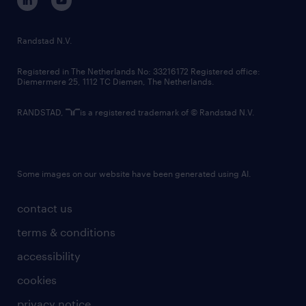
randstad innovation fund
country websites
Randstad N.V.
contact us
Registered in The Netherlands No: 33216172 Registered office:
Diemermere 25, 1112 TC Diemen, The Netherlands.
RANDSTAD,
is a registered trademark of © Randstad N.V.
Some images on our website have been generated using AI.
contact us
terms & conditions
accessibility
cookies
privacy notice