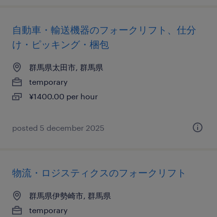
自動車・輸送機器のフォークリフト、仕分
け・ピッキング・梱包
群馬県太田市, 群馬県
temporary
¥1400.00 per hour
posted 5 december 2025
物流・ロジスティクスのフォークリフト
群馬県伊勢崎市, 群馬県
temporary