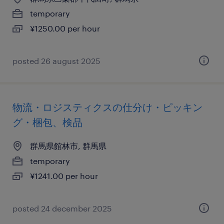
temporary
¥1250.00 per hour
posted 26 august 2025
物流・ロジスティクスの仕分け・ピッキン
グ・梱包、検品
群馬県館林市, 群馬県
temporary
¥1241.00 per hour
posted 24 december 2025