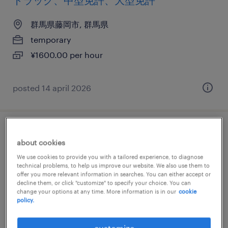
トラック、中型免許、大型免許
群馬県藤岡市, 群馬県
temporary
¥1600.00 per hour
posted 14 april 2026
物流・ロジスティクスの個配・宅配・ルー
about cookies
ト・配送、中型トラック、中型免許、大型
We use cookies to provide you with a tailored experience, to diagnose
免許
technical problems, to help us improve our website. We also use them to
offer you more relevant information in searches. You can either accept or
decline them, or click "customize" to specify your choice. You can
群馬県伊勢崎市, 群馬県
change your options at any time. More information is in our
cookie
policy.
temporary
¥1600.00 per hour
customize