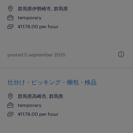
群馬県伊勢崎市, 群馬県
temporary
¥1178.00 per hour
posted 5 september 2025
仕分け・ピッキング・梱包・検品
群馬県高崎市, 群馬県
temporary
¥1178.00 per hour