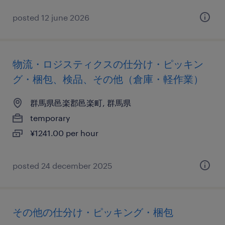
posted 12 june 2026
物流・ロジスティクスの仕分け・ピッキン
グ・梱包、検品、その他（倉庫・軽作業）
群馬県邑楽郡邑楽町, 群馬県
temporary
¥1241.00 per hour
posted 24 december 2025
その他の仕分け・ピッキング・梱包