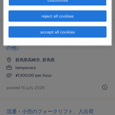
posted 8 july 2026
reject all cookies
その他の仕分け・ピッキング・梱包、検
accept all cookies
品、その他（倉庫・軽作業）、その他（そ
の他）
群馬県高崎市, 群馬県
temporary
¥1300.00 per hour
posted 15 july 2026
流通・小売のフォークリフト、入出荷