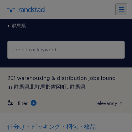
群馬県
291 warehousing & distribution jobs found
in 群馬県北群馬郡吉岡町, 群馬県
filter
4
仕分け・ピッキング・梱包・検品