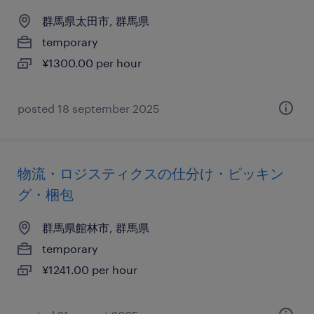
群馬県太田市, 群馬県
temporary
¥1300.00 per hour
posted 18 september 2025
物流・ロジスティクスの仕分け・ピッキン
グ・梱包
群馬県館林市, 群馬県
temporary
¥1241.00 per hour