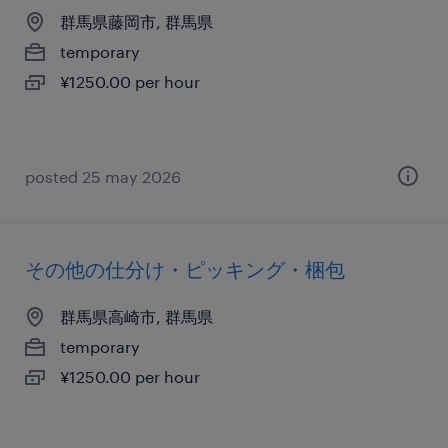
群馬県藤岡市, 群馬県
temporary
¥1250.00 per hour
posted 25 may 2026
その他の仕分け・ピッキング・梱包
群馬県高崎市, 群馬県
temporary
¥1250.00 per hour