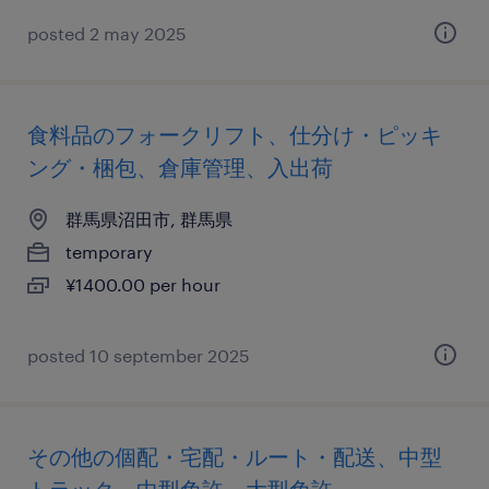
posted 2 may 2025
食料品のフォークリフト、仕分け・ピッキ
ング・梱包、倉庫管理、入出荷
群馬県沼田市, 群馬県
temporary
¥1400.00 per hour
posted 10 september 2025
その他の個配・宅配・ルート・配送、中型