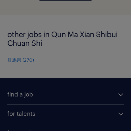
other jobs in Qun Ma Xian Shibui
Chuan Shi
群馬県
(
270
)
find a job
all jobs
for talents
career advice
operational career
careers at Randstad