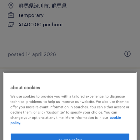
群馬県渋川市, 群馬県
temporary
¥1400.00 per hour
posted 14 april 2026
エネルギーのフォークリフト、入出荷
about cookies
We use cookies to provide you with a tailored experience, to diagnose
群馬県渋川市, 群馬県
technical problems, to help us improve our website. We also use them to
temporary
offer you more relevant information in searches. You can either accept or
decline them, or click "customize" to specify your choice. You can
¥1400.00 per hour
change your options at any time. More information is in our
cookie
policy.
customize