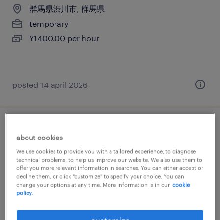
群馬県渋川市, 群馬県
temporary
¥1400.00 per hour
posted 14 april 2026
エネルギーのフォークリフト、入出荷
about cookies
We use cookies to provide you with a tailored experience, to diagnose
群馬県渋川市, 群馬県
technical problems, to help us improve our website. We also use them to
temporary
offer you more relevant information in searches. You can either accept or
decline them, or click "customize" to specify your choice. You can
¥1400.00 per hour
change your options at any time. More information is in our
cookie
policy.
customize