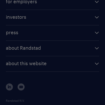
for employers
professional career
staffing solutions
digital career
investors
inhouse solutions
contact us
investment case
workforce insights
press
results and reports
randstad operational
press releases
randstad share
randstad professional
about Randstad
news and events
investor contacts
randstad enterprise
company profile
future of work
randstad digital
about this website
sustainability
tech suite
disclaimer
equity, diversity, inclusion and belonging
contact us
corporate governance
randstad innovation fund
country websites
Randstad N.V.