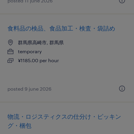
posted 11 june 2026
食料品の検品、食品加工・検査・袋詰め
群馬県高崎市, 群馬県
temporary
¥1185.00 per hour
posted 9 june 2026
物流・ロジスティクスの仕分け・ピッキン
グ・梱包