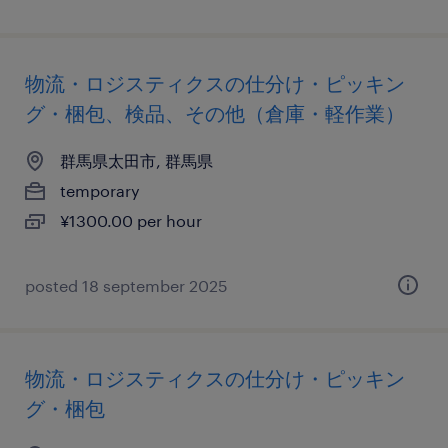
物流・ロジスティクスの仕分け・ピッキン
グ・梱包、検品、その他（倉庫・軽作業）
群馬県太田市, 群馬県
temporary
¥1300.00 per hour
posted 18 september 2025
物流・ロジスティクスの仕分け・ピッキン
グ・梱包