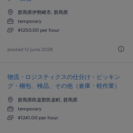
群馬県伊勢崎市, 群馬県
temporary
¥1250.00 per hour
posted 12 june 2026
物流・ロジスティクスの仕分け・ピッキン
グ・梱包、検品、その他（倉庫・軽作業）
群馬県邑楽郡邑楽町, 群馬県
temporary
¥1241.00 per hour