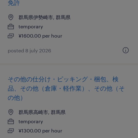
免許
群馬県伊勢崎市, 群馬県
temporary
¥1600.00 per hour
posted 8 july 2026
その他の仕分け・ピッキング・梱包、検
品、その他（倉庫・軽作業）、その他（そ
の他）
群馬県高崎市, 群馬県
temporary
¥1300.00 per hour