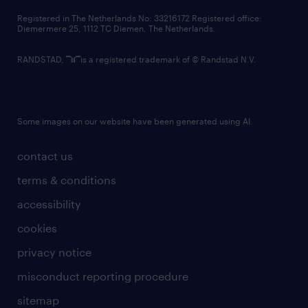
contact us
Registered in The Netherlands No: 33216172 Registered office:
Diemermere 25, 1112 TC Diemen, The Netherlands.
RANDSTAD,
is a registered trademark of © Randstad N.V.
Some images on our website have been generated using AI.
contact us
terms & conditions
accessibility
cookies
privacy notice
misconduct reporting procedure
sitemap