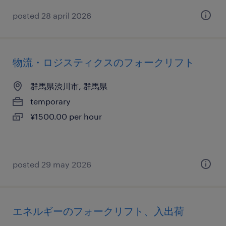
posted 28 april 2026
物流・ロジスティクスのフォークリフト
群馬県渋川市, 群馬県
temporary
¥1500.00 per hour
posted 29 may 2026
エネルギーのフォークリフト、入出荷