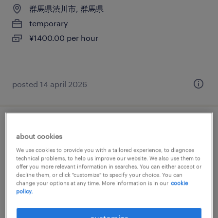
群馬県渋川市, 群馬県
temporary
¥1400.00 per hour
posted 14 april 2026
エネルギーのフォークリフト、入出荷
about cookies
We use cookies to provide you with a tailored experience, to diagnose
群馬県渋川市, 群馬県
technical problems, to help us improve our website. We also use them to
temporary
offer you more relevant information in searches. You can either accept or
decline them, or click "customize" to specify your choice. You can
¥1400.00 per hour
change your options at any time. More information is in our
cookie
policy.
customize