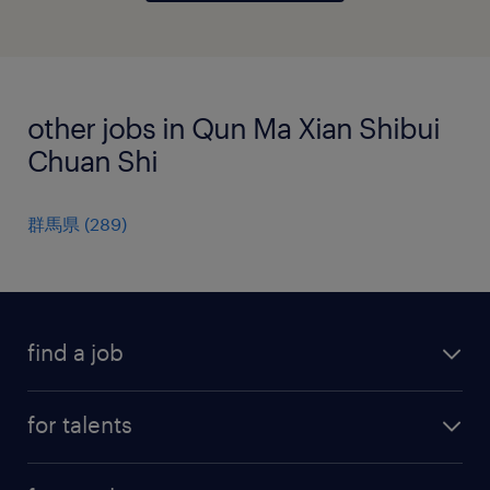
other jobs in Qun Ma Xian Shibui
Chuan Shi
群馬県
(
289
)
find a job
all jobs
for talents
career advice
operational career
careers at Randstad