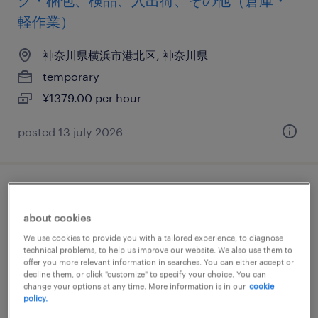
グ・梱包、検品、入出荷、その他（倉庫・
軽作業）
神奈川県横浜市港北区, 神奈川県
temporary
¥1379.00 per hour
posted 13 july 2026
その他の仕分け・ピッキング・梱包、組
立・部品加工、その他（倉庫・軽作業）
about cookies
We use cookies to provide you with a tailored experience, to diagnose
technical problems, to help us improve our website. We also use them to
神奈川県横浜市港北区, 神奈川県
offer you more relevant information in searches. You can either accept or
temporary
decline them, or click "customize" to specify your choice. You can
change your options at any time. More information is in our
cookie
¥1400.00 per hour
policy.