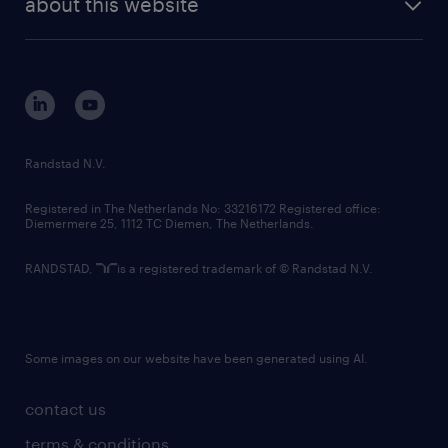
about this website
sustainability
tech suite
disclaimer
equity, diversity, inclusion and belonging
contact us
corporate governance
randstad innovation fund
country websites
Randstad N.V.
contact us
Registered in The Netherlands No: 33216172 Registered office:
Diemermere 25, 1112 TC Diemen, The Netherlands.
RANDSTAD,
is a registered trademark of © Randstad N.V.
Some images on our website have been generated using AI.
contact us
terms & conditions