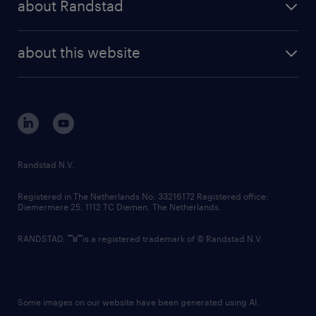
about Randstad
news and events
investor contacts
randstad enterprise
company profile
future of work
randstad digital
about this website
sustainability
tech suite
disclaimer
equity, diversity, inclusion and belonging
contact us
corporate governance
randstad innovation fund
country websites
Randstad N.V.
contact us
Registered in The Netherlands No: 33216172 Registered office:
Diemermere 25, 1112 TC Diemen, The Netherlands.
RANDSTAD,
is a registered trademark of © Randstad N.V.
Some images on our website have been generated using AI.