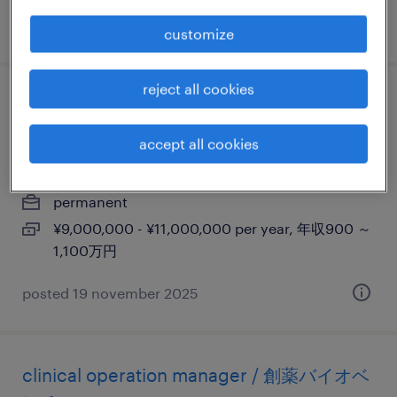
posted 29 october 2025
customize
reject all cookies
【希少案件】sales engineer manager | 2-3
年後にsales directorへのキャリアパス
accept all cookies
神奈川, 神奈川県
permanent
¥9,000,000 - ¥11,000,000 per year, 年収900 ～
1,100万円
posted 19 november 2025
clinical operation manager / 創薬バイオベ