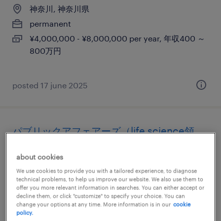
神奈川, 神奈川県
permanent
¥4,000,000 - ¥8,000,000 per year, 年収400 ～
800万円
posted 17 june 2025
パブリックアフェアーズ（life science領
域）
about cookies
神奈川, 神奈川県
We use cookies to provide you with a tailored experience, to diagnose
technical problems, to help us improve our website. We also use them to
permanent
offer you more relevant information in searches. You can either accept or
decline them, or click "customize" to specify your choice. You can
¥6,000,000 - ¥9,000,000 per year, 年収600 ～
change your options at any time. More information is in our
cookie
900万円
policy.