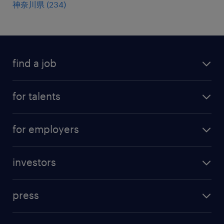
神奈川県
(
234
)
find a job
all jobs
for talents
career advice
operational career
careers at Randstad
for employers
professional career
staffing solutions
digital career
investors
inhouse solutions
contact us
investment case
workforce insights
press
results and reports
randstad operational
press releases
randstad share
randstad professional