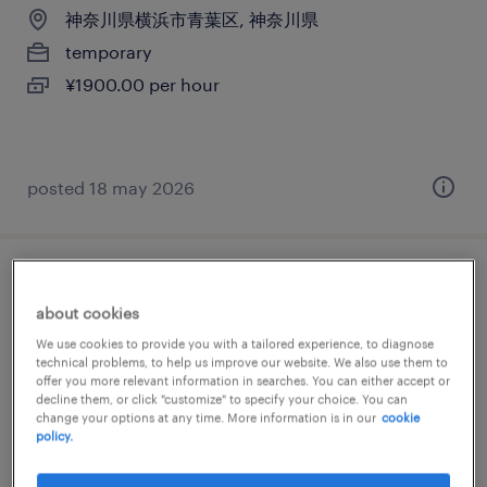
神奈川県横浜市青葉区, 神奈川県
temporary
¥1900.00 per hour
posted 18 may 2026
建設・設備の設備管理・マシンメンテナン
about cookies
ス
We use cookies to provide you with a tailored experience, to diagnose
technical problems, to help us improve our website. We also use them to
神奈川県横浜市青葉区, 神奈川県
offer you more relevant information in searches. You can either accept or
decline them, or click "customize" to specify your choice. You can
temporary
change your options at any time. More information is in our
cookie
¥1800.00 per hour
policy.