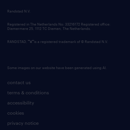
randstad innovation fund
country websites
Randstad N.V.
contact us
Registered in The Netherlands No: 33216172 Registered office:
Diemermere 25, 1112 TC Diemen, The Netherlands.
RANDSTAD,
is a registered trademark of © Randstad N.V.
Some images on our website have been generated using AI.
contact us
terms & conditions
accessibility
cookies
privacy notice