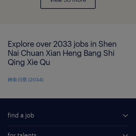
Explore over 2033 jobs in Shen
Nai Chuan Xian Heng Bang Shi
Qing Xie Qu
神奈川県
(
2034
)
find a job
all jobs
for talents