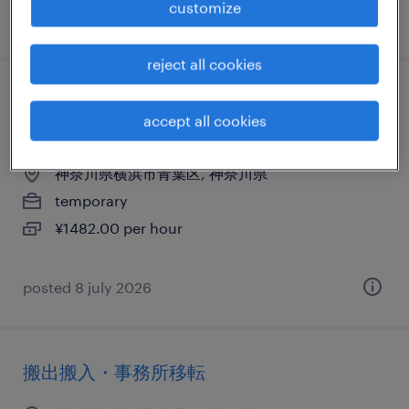
customize
posted 10 july 2026
reject all cookies
食料品の調理師・調理補助、食品加工・検
accept all cookies
査・袋詰め、その他（その他）
神奈川県横浜市青葉区, 神奈川県
temporary
¥1482.00 per hour
posted 8 july 2026
搬出搬入・事務所移転