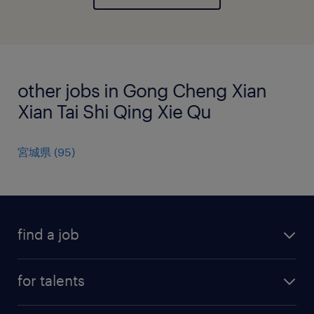
other jobs in Gong Cheng Xian
Xian Tai Shi Qing Xie Qu
宮城県
(
95
)
find a job
all jobs
for talents
career advice
operational career