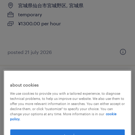
宮城県仙台市宮城野区, 宮城県
temporary
¥1300.00 per hour
posted 21 july 2026
その他 物流系
about cookies
We use cookies to provide you with a tailored experience, to diagnose
宮城県富谷市, 宮城県
technical problems, to help us improve our website. We also use them to
temporary
offer you more relevant information in searches. You can either accept or
decline them, or click "customize" to specify your choice. You can
¥1210.00 per hour
change your options at any time. More information is in our
cookie
policy.