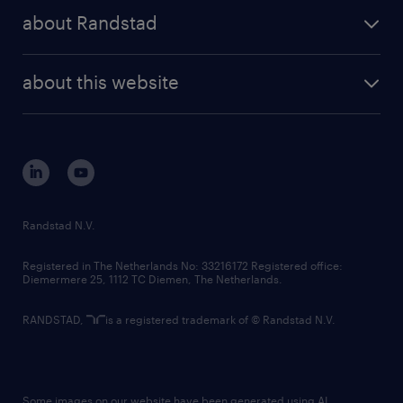
press releases
randstad share
randstad professional
about Randstad
news and events
investor contacts
randstad enterprise
company profile
future of work
randstad digital
about this website
sustainability
tech suite
disclaimer
equity, diversity, inclusion and belonging
contact us
corporate governance
randstad innovation fund
country websites
Randstad N.V.
contact us
Registered in The Netherlands No: 33216172 Registered office:
Diemermere 25, 1112 TC Diemen, The Netherlands.
RANDSTAD,
is a registered trademark of © Randstad N.V.
Some images on our website have been generated using AI.