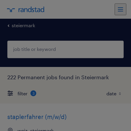
steiermark
222 Permanent jobs found in Steiermark
filter
3
staplerfahrer (m/w/d)
weiz, steiermark