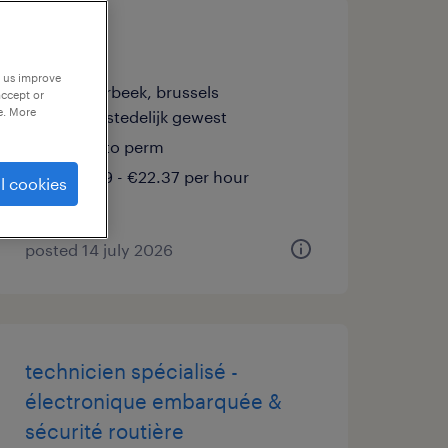
coffreur
p us improve
schaerbeek, brussels
accept or
e. More
hoofdstedelijk gewest
temp to perm
€18.59 - €22.37 per hour
l cookies
posted 14 july 2026
technicien spécialisé -
électronique embarquée &
sécurité routière