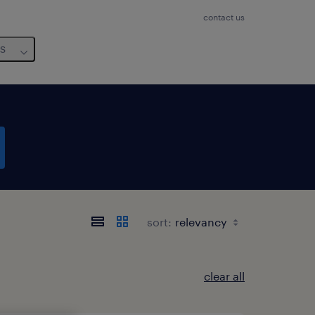
contact us
us
sort:
clear all