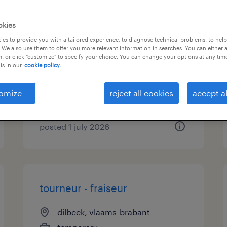
project manager (oost-
okies
vlaanderen)
es to provide you with a tailored experience, to diagnose technical problems, to hel
 We also use them to offer you more relevant information in searches. You can either 
, or click "customize" to specify your choice. You can change your options at any tim
schaerbeek, brussels
is in our
cookie policy.
hoofdstedelijk gewest
permanent
omize
reject all cookies
accept al
posted 1 july 2026
tourneur - fraiseur
dilbeek, vlaams-brabant