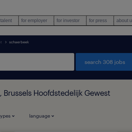
 talent
for employer
for investor
for press
about 
st
schaerbeek
search 308 jobs
, Brussels Hoofdstedelijk Gewest
types
language