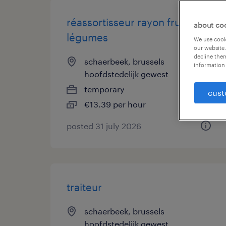
réassortisseur rayon fruits &
about co
légumes
We use cooki
our website.
decline them
schaerbeek, brussels
information 
hoofdstedelijk gewest
temporary
cust
€13.39 per hour
posted 31 july 2026
traiteur
schaerbeek, brussels
hoofdstedelijk gewest