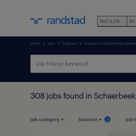
find a job
for
home
jobs
belgium
brussels hoofdstedelijk gewe
308 jobs found in Schaerbeek
job category
location
job 
3