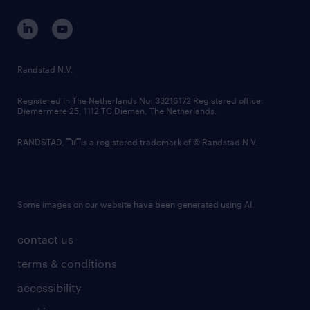
contact us
corporate governance
randstad innovation fund
country websites
Randstad N.V.
contact us
Registered in The Netherlands No: 33216172 Registered office:
Diemermere 25, 1112 TC Diemen, The Netherlands.
RANDSTAD,
is a registered trademark of © Randstad N.V.
Some images on our website have been generated using AI.
contact us
terms & conditions
accessibility