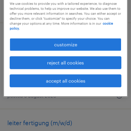
We use cookies to provide you with a tailored experience, to diagnose
technical problems, to help us improve our website. We also use them to
posted 7 august 2026
offer you more relevant information in searches. You can either accept or
decline them, or click "customize" to specify your choice. You can
change your options at any time. More information is in our
cookie
policy.
fertigungsmitarbeiter (m/w/d)
customize
heidelberg, neckar, baden-württemberg
temporary
reject all cookies
€17.58 - €26.76 per hour
accept all cookies
posted 6 august 2026
leiter fertigung (m/w/d)