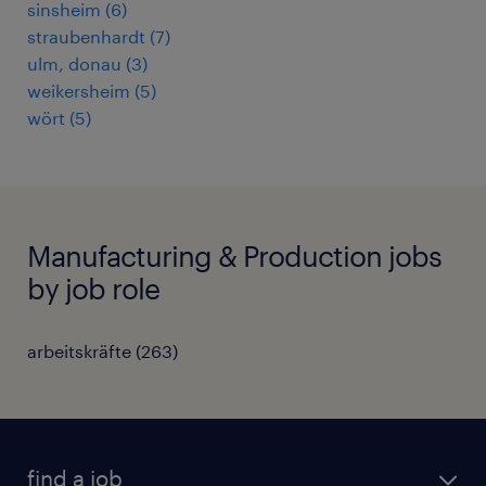
sinsheim
(
6
)
straubenhardt
(
7
)
ulm, donau
(
3
)
weikersheim
(
5
)
wört
(
5
)
Manufacturing & Production jobs
by job role
arbeitskräfte
(
263
)
find a job