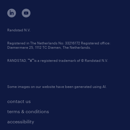
contact us
corporate governance
randstad innovation fund
country websites
Randstad N.V.
contact us
Registered in The Netherlands No: 33216172 Registered office:
Diemermere 25, 1112 TC Diemen, The Netherlands.
RANDSTAD,
is a registered trademark of © Randstad N.V.
Some images on our website have been generated using AI.
contact us
terms & conditions
accessibility