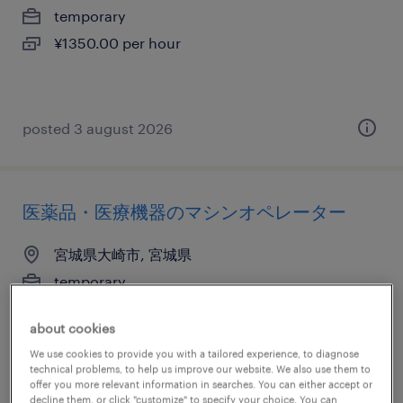
temporary
¥1350.00 per hour
posted 3 august 2026
医薬品・医療機器のマシンオペレーター
宮城県大崎市, 宮城県
temporary
¥1300.00 per hour
about cookies
We use cookies to provide you with a tailored experience, to diagnose
technical problems, to help us improve our website. We also use them to
offer you more relevant information in searches. You can either accept or
posted 24 june 2026
decline them, or click "customize" to specify your choice. You can