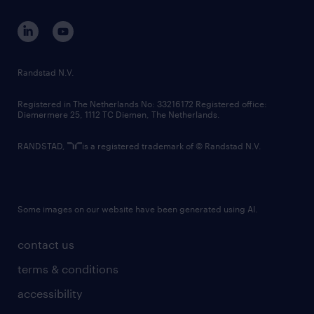
contact us
corporate governance
randstad innovation fund
country websites
Randstad N.V.
contact us
Registered in The Netherlands No: 33216172 Registered office:
Diemermere 25, 1112 TC Diemen, The Netherlands.
RANDSTAD,
is a registered trademark of © Randstad N.V.
Some images on our website have been generated using AI.
contact us
terms & conditions
accessibility