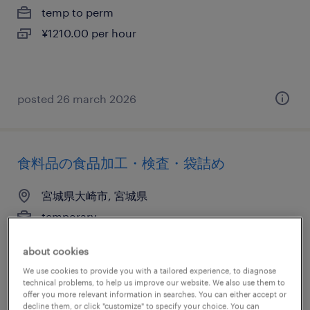
temp to perm
¥1210.00 per hour
posted 26 march 2026
食料品の食品加工・検査・袋詰め
宮城県大崎市, 宮城県
temporary
¥1350.00 per hour
about cookies
We use cookies to provide you with a tailored experience, to diagnose
technical problems, to help us improve our website. We also use them to
offer you more relevant information in searches. You can either accept or
posted 3 august 2026
decline them, or click "customize" to specify your choice. You can