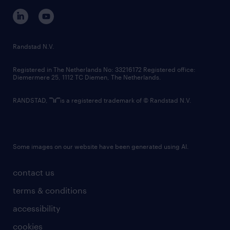
corporate governance
randstad innovation fund
country websites
Randstad N.V.
contact us
Registered in The Netherlands No: 33216172 Registered office:
Diemermere 25, 1112 TC Diemen, The Netherlands.
RANDSTAD,
is a registered trademark of © Randstad N.V.
Some images on our website have been generated using AI.
contact us
terms & conditions
accessibility
cookies