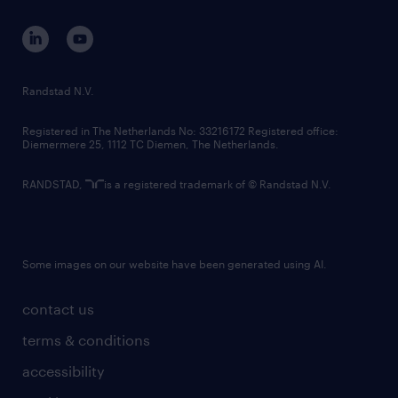
contact us
corporate governance
randstad innovation fund
country websites
Randstad N.V.
contact us
Registered in The Netherlands No: 33216172 Registered office:
Diemermere 25, 1112 TC Diemen, The Netherlands.
RANDSTAD,
is a registered trademark of © Randstad N.V.
Some images on our website have been generated using AI.
contact us
terms & conditions
accessibility