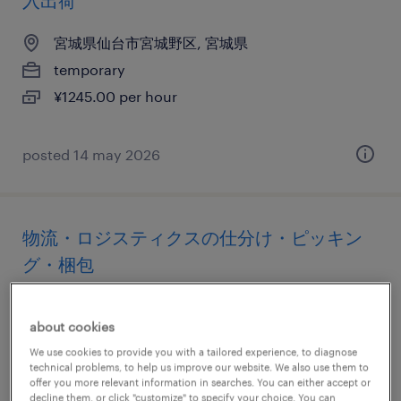
入出荷
宮城県仙台市宮城野区, 宮城県
temporary
¥1245.00 per hour
posted 14 may 2026
物流・ロジスティクスの仕分け・ピッキン
グ・梱包
宮城県仙台市宮城野区, 宮城県
about cookies
temporary
We use cookies to provide you with a tailored experience, to diagnose
¥1400.00 per hour
technical problems, to help us improve our website. We also use them to
offer you more relevant information in searches. You can either accept or
decline them, or click "customize" to specify your choice. You can