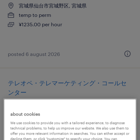
宮城県仙台市宮城野区, 宮城県
temp to perm
¥1235.00 per hour
posted 6 august 2026
テレオペ・テレマーケティング・コールセ
ンター
宮城県仙台市宮城野区, 宮城県
about cookies
temporary
We use cookies to provide you with a tailored experience, to diagnose
¥1300.00 per hour
technical problems, to help us improve our website. We also use them to
offer you more relevant information in searches. You can either accept or
decline them, or click "customize" to specify your choice. You can