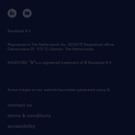
contact us
corporate governance
randstad innovation fund
country websites
Randstad N.V.
contact us
Registered in The Netherlands No: 33216172 Registered office:
Diemermere 25, 1112 TC Diemen, The Netherlands.
RANDSTAD,
is a registered trademark of © Randstad N.V.
Some images on our website have been generated using AI.
contact us
terms & conditions
accessibility