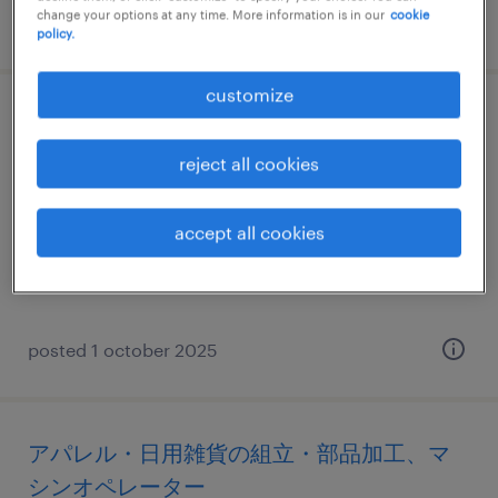
change your options at any time. More information is in our
cookie
posted 14 july 2026
policy.
customize
物流・ロジスティクスのフォークリフト、
仕分け・ピッキング・梱包
reject all cookies
宮城県仙台市宮城野区, 宮城県
accept all cookies
temporary
¥1220.00 per hour
posted 1 october 2025
アパレル・日用雑貨の組立・部品加工、マ
シンオペレーター