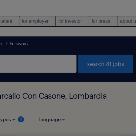
 talent
for employer
for investor
for press
about 
ne
temporary
search 81 jobs
arcallo Con Casone, Lombardia
types
language
1