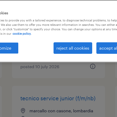
operaio metalmeccanico
okies
addetto carico/scarico
es to provide you with a tailored experience, to diagnose technical problems, to hel
 We also use them to offer you more relevant information in searches. You can either 
, or click "customize" to specify your choice. You can change your options at any tim
marcallo con casone, lombardia
is in our
cookie policy.
temporary
€22,000 - €28,000 per year
omize
reject all cookies
accept al
posted 10 july 2026
tecnico service junior (f/m/nb)
marcallo con casone, lombardia