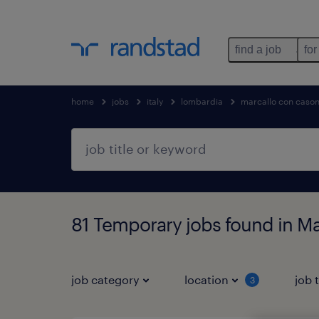
find a job
for
home
jobs
italy
lombardia
marcallo con caso
81 Temporary jobs found in M
job category
location
job 
3