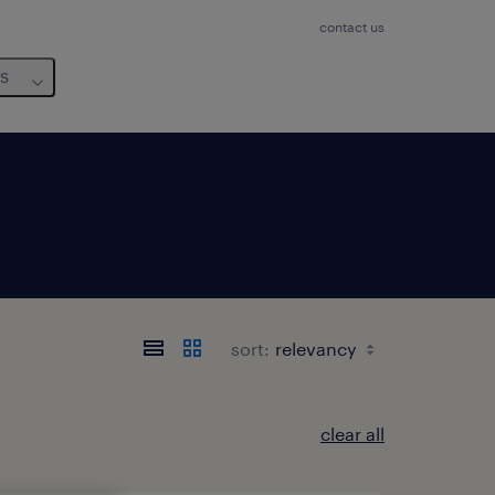
contact us
us
sort:
clear all