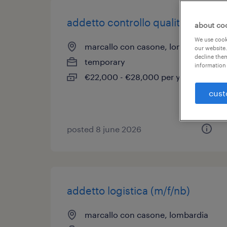
addetto controllo qualità
about co
We use cooki
marcallo con casone, lombardia
our website.
decline them
temporary
information 
€22,000 - €28,000 per year
cust
posted 8 june 2026
addetto logistica (m/f/nb)
marcallo con casone, lombardia