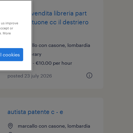
addetto vendita libreria part
time - vittuone cc il destriero
p us improve
accept or
(f/m/nb)
e. More
marcallo con casone, lombardia
temporary
l cookies
€9.00 - €10.00 per hour
posted 23 july 2026
autista patente c - e
marcallo con casone, lombardia