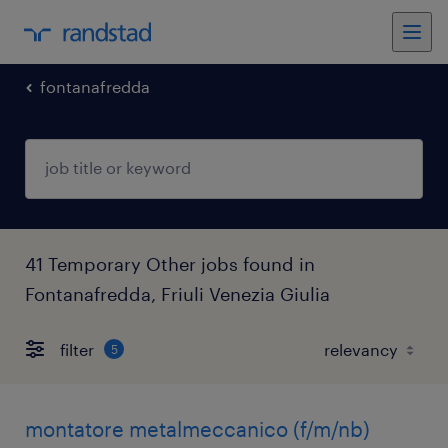
fontanafredda
41 Temporary Other jobs found in
Fontanafredda, Friuli Venezia Giulia
filter
5
montatore metalmeccanico (f/m/nb)