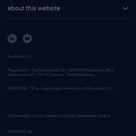
company profile
future of work
randstad digital
about this website
sustainability
tech suite
disclaimer
equity, diversity, inclusion and belonging
contact us
corporate governance
randstad innovation fund
country websites
Randstad N.V.
contact us
Registered in The Netherlands No: 33216172 Registered office:
Diemermere 25, 1112 TC Diemen, The Netherlands.
RANDSTAD,
is a registered trademark of © Randstad N.V.
Some images on our website have been generated using AI.
contact us