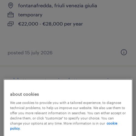
fontanafredda, friuli venezia giulia
temporary
€22,000 - €28,000 per year
posted 15 july 2026
addetto montaggio elettromeccanico
(m/f/nb)
about cookies
We use cookies to provide you with a tailored experience, to diagnose
fontanafredda, friuli venezia giulia
technical problems, to help us improve our website. We also use them to
temporary
offer you more relevant information in searches. You can either accept or
decline them, or click "customize" to specify your choice. You can
€22,000 - €28,000 per year
change your options at any time. More information is in our
cookie
policy.