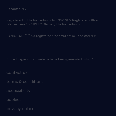
country websites
Randstad N.V.
contact us
Registered in The Netherlands No: 33216172 Registered office:
Diemermere 25, 1112 TC Diemen, The Netherlands.
RANDSTAD,
is a registered trademark of © Randstad N.V.
Some images on our website have been generated using AI.
contact us
terms & conditions
accessibility
cookies
privacy notice