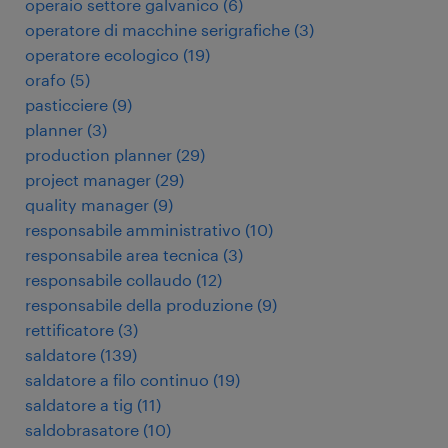
operaio settore galvanico
(
6
)
operatore di macchine serigrafiche
(
3
)
operatore ecologico
(
19
)
orafo
(
5
)
pasticciere
(
9
)
planner
(
3
)
production planner
(
29
)
project manager
(
29
)
quality manager
(
9
)
responsabile amministrativo
(
10
)
responsabile area tecnica
(
3
)
responsabile collaudo
(
12
)
responsabile della produzione
(
9
)
rettificatore
(
3
)
saldatore
(
139
)
saldatore a filo continuo
(
19
)
saldatore a tig
(
11
)
saldobrasatore
(
10
)