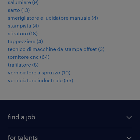
salumiere
(
9
)
sarto
(
13
)
smerigliatore e lucidatore manuale
(
4
)
stampista
(
4
)
stiratore
(
18
)
tappezziere
(
4
)
tecnico di macchine da stampa offset
(
3
)
tornitore cnc
(
64
)
trafilatore
(
8
)
verniciatore a spruzzo
(
10
)
verniciatore industriale
(
55
)
find a job
all jobs
for talents