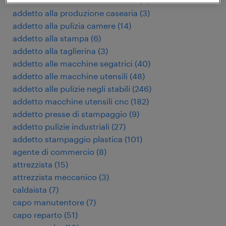
addetto alla limatrice meccanica
(
3
)
addetto alla produzione casearia
(
3
)
addetto alla pulizia camere
(
14
)
addetto alla stampa
(
6
)
addetto alla taglierina
(
3
)
addetto alle macchine segatrici
(
40
)
addetto alle macchine utensili
(
48
)
addetto alle pulizie negli stabili
(
246
)
addetto macchine utensili cnc
(
182
)
addetto presse di stampaggio
(
9
)
addetto pulizie industriali
(
27
)
addetto stampaggio plastica
(
101
)
agente di commercio
(
8
)
attrezzista
(
15
)
attrezzista meccanico
(
3
)
caldaista
(
7
)
capo manutentore
(
7
)
capo reparto
(
51
)