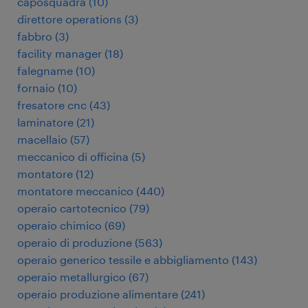
caposquadra
(
10
)
direttore operations
(
3
)
fabbro
(
3
)
facility manager
(
18
)
falegname
(
10
)
fornaio
(
10
)
fresatore cnc
(
43
)
laminatore
(
21
)
macellaio
(
57
)
meccanico di officina
(
5
)
montatore
(
12
)
montatore meccanico
(
440
)
operaio cartotecnico
(
79
)
operaio chimico
(
69
)
operaio di produzione
(
563
)
operaio generico tessile e abbigliamento
(
143
)
operaio metallurgico
(
67
)
operaio produzione alimentare
(
241
)