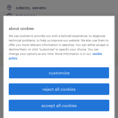
oderzo, veneto
temporary
€23,000 - €28,000 per year
about cookies
We use cookies to provide you with a tailored experience, to diagnose
posted 7 august 2026
technical problems, to help us improve our website. We also use them to
offer you more relevant information in searches. You can either accept or
decline them, or click "customize" to specify your choice. You can
change your options at any time. More information is in our
cookie
policy.
customize
other Other jobs
reject all cookies
addetto al confezionamento
(
193
)
addetto al taglio laser
(
17
)
accept all cookies
addetto alla fonderia
(
8
)