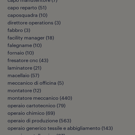
capo reparto
(
51
)
caposquadra
(
10
)
direttore operations
(
3
)
fabbro
(
3
)
facility manager
(
18
)
falegname
(
10
)
fornaio
(
10
)
fresatore cnc
(
43
)
laminatore
(
21
)
macellaio
(
57
)
meccanico di officina
(
5
)
montatore
(
12
)
montatore meccanico
(
440
)
operaio cartotecnico
(
79
)
operaio chimico
(
69
)
operaio di produzione
(
563
)
operaio generico tessile e abbigliamento
(
143
)