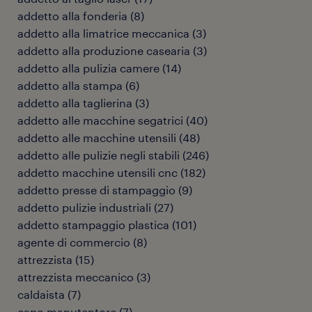
addetto alla fonderia
(
8
)
addetto alla limatrice meccanica
(
3
)
addetto alla produzione casearia
(
3
)
addetto alla pulizia camere
(
14
)
addetto alla stampa
(
6
)
addetto alla taglierina
(
3
)
addetto alle macchine segatrici
(
40
)
addetto alle macchine utensili
(
48
)
addetto alle pulizie negli stabili
(
246
)
addetto macchine utensili cnc
(
182
)
addetto presse di stampaggio
(
9
)
addetto pulizie industriali
(
27
)
addetto stampaggio plastica
(
101
)
agente di commercio
(
8
)
attrezzista
(
15
)
attrezzista meccanico
(
3
)
caldaista
(
7
)
capo manutentore
(
7
)