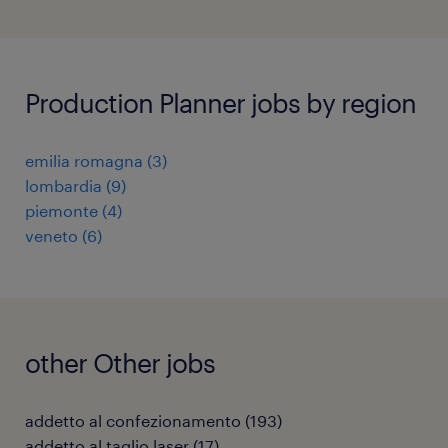
Production Planner jobs by region
emilia romagna
(
3
)
lombardia
(
9
)
piemonte
(
4
)
veneto
(
6
)
other Other jobs
addetto al confezionamento
(
193
)
addetto al taglio laser
(
17
)