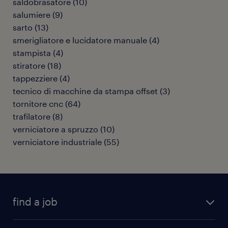
saldobrasatore
(
10
)
salumiere
(
9
)
sarto
(
13
)
smerigliatore e lucidatore manuale
(
4
)
stampista
(
4
)
stiratore
(
18
)
tappezziere
(
4
)
tecnico di macchine da stampa offset
(
3
)
tornitore cnc
(
64
)
trafilatore
(
8
)
verniciatore a spruzzo
(
10
)
verniciatore industriale
(
55
)
find a job
all jobs