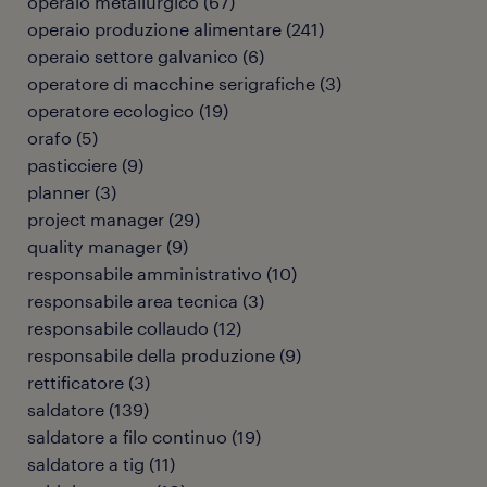
operaio metallurgico
(
67
)
operaio produzione alimentare
(
241
)
operaio settore galvanico
(
6
)
operatore di macchine serigrafiche
(
3
)
operatore ecologico
(
19
)
orafo
(
5
)
pasticciere
(
9
)
planner
(
3
)
project manager
(
29
)
quality manager
(
9
)
responsabile amministrativo
(
10
)
responsabile area tecnica
(
3
)
responsabile collaudo
(
12
)
responsabile della produzione
(
9
)
rettificatore
(
3
)
saldatore
(
139
)
saldatore a filo continuo
(
19
)
saldatore a tig
(
11
)