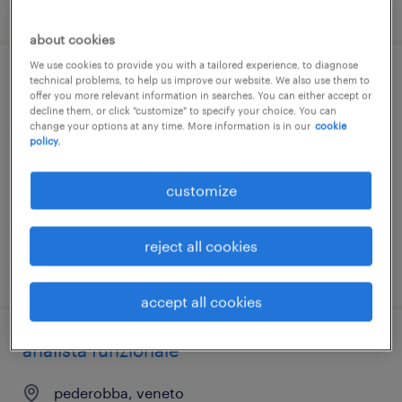
posted 31 july 2026
about cookies
We use cookies to provide you with a tailored experience, to diagnose
technical problems, to help us improve our website. We also use them to
production planner (m/f/nb)
offer you more relevant information in searches. You can either accept or
decline them, or click "customize" to specify your choice. You can
la spezia, liguria
change your options at any time. More information is in our
cookie
policy.
permanent
€28,000 - €34,000 per year
customize
reject all cookies
posted 28 july 2026
accept all cookies
analista funzionale
pederobba, veneto