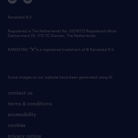
randstad innovation fund
country websites
Randstad N.V.
contact us
Registered in The Netherlands No: 33216172 Registered office:
Diemermere 25, 1112 TC Diemen, The Netherlands.
RANDSTAD,
is a registered trademark of © Randstad N.V.
Some images on our website have been generated using AI.
contact us
terms & conditions
accessibility
cookies
privacy notice