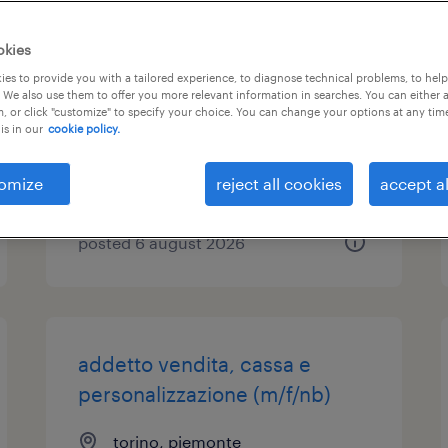
addetto approvvigionamento
okies
(f/m/nb)
es to provide you with a tailored experience, to diagnose technical problems, to hel
 We also use them to offer you more relevant information in searches. You can either 
, or click "customize" to specify your choice. You can change your options at any tim
casalvolone, piemonte
is in our
cookie policy.
temporary
€25,000 - €26,000 per year
omize
reject all cookies
accept al
posted 6 august 2026
addetto vendita, cassa e
personalizzazione (m/f/nb)
torino, piemonte