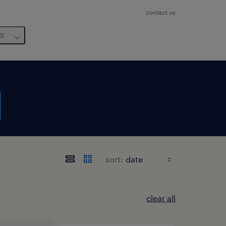
contact us
us
sort:
clear all