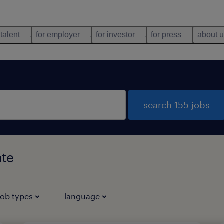
 talent
for employer
for investor
for press
about 
search 155 jobs
nte
job types
language