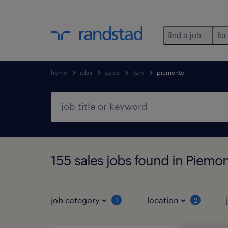
find a job
for
home
jobs
sales
italy
piemonte
155 sales jobs found in Piemo
job category
location
1
2