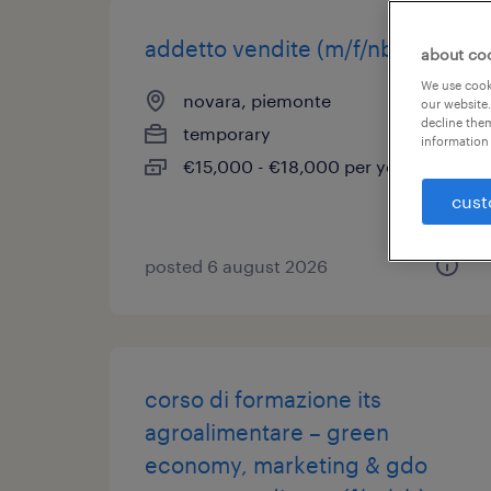
addetto vendite (m/f/nb)
about co
We use cooki
novara, piemonte
our website.
decline them
temporary
information 
€15,000 - €18,000 per year
cust
posted 6 august 2026
corso di formazione its
agroalimentare – green
economy, marketing & gdo