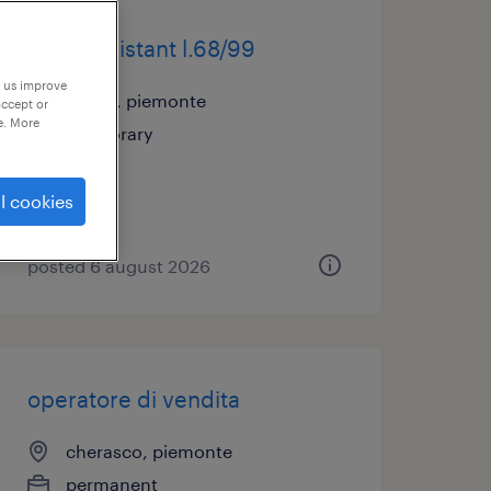
sales assistant l.68/99
p us improve
torino, piemonte
accept or
e. More
temporary
l cookies
posted 6 august 2026
operatore di vendita
cherasco, piemonte
permanent