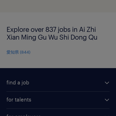
Explore over 837 jobs in Ai Zhi
Xian Ming Gu Wu Shi Dong Qu
愛知県
(
844
)
find a job
all jobs
for talents
career advice
operational career
careers at Randstad