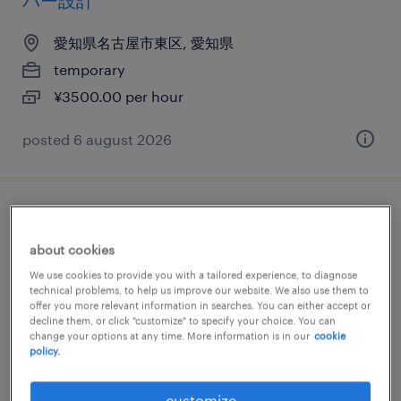
バー設計
愛知県名古屋市東区, 愛知県
temporary
¥3500.00 per hour
posted 6 august 2026
it・web系／メーカー系／流通・サービス系
の翻訳・通訳
about cookies
We use cookies to provide you with a tailored experience, to diagnose
愛知県名古屋市東区, 愛知県
technical problems, to help us improve our website. We also use them to
offer you more relevant information in searches. You can either accept or
temporary
decline them, or click "customize" to specify your choice. You can
change your options at any time. More information is in our
cookie
¥2100.00 per hour
policy.
customize