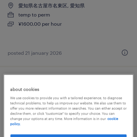
愛知県名古屋市名東区, 愛知県
temp to perm
¥1600.00 per hour
posted 21 january 2026
it・通信・インターネットの検査、仕分け・
ピッキング・梱包、検品、その他（倉庫・
about cookies
軽作業）
We use cookies to provide you with a tailored experience, to diagnose
technical problems, to help us improve our website. We also use them to
offer you more relevant information in searches. You can either accept or
愛知県名古屋市名東区, 愛知県
decline them, or click "customize" to specify your choice. You can
change your options at any time. More information is in our
cookie
temporary
policy.
¥1310.00 per hour