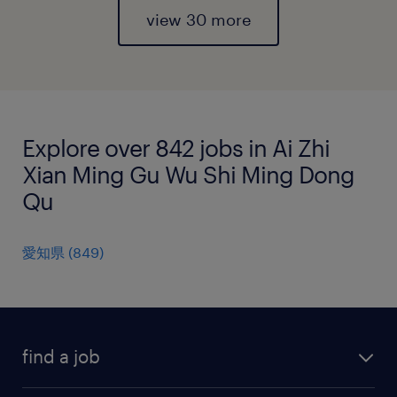
view 30 more
Explore over 842 jobs in Ai Zhi
Xian Ming Gu Wu Shi Ming Dong
Qu
愛知県
(
849
)
find a job