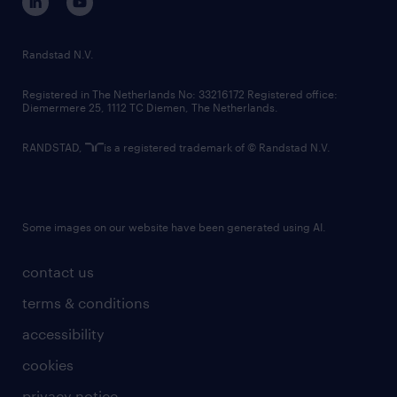
randstad innovation fund
country websites
Randstad N.V.
contact us
Registered in The Netherlands No: 33216172 Registered office:
Diemermere 25, 1112 TC Diemen, The Netherlands.
RANDSTAD,
is a registered trademark of © Randstad N.V.
Some images on our website have been generated using AI.
contact us
terms & conditions
accessibility
cookies
privacy notice