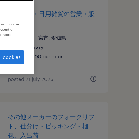
アパレル・日用雑貨の営業・販
売・接客
p us improve
accept or
e. More
愛知県一宮市, 愛知県
temporary
¥1400.00 per hour
l cookies
posted 21 july 2026
その他メーカーのフォークリフ
ト、仕分け・ピッキング・梱
包、入出荷