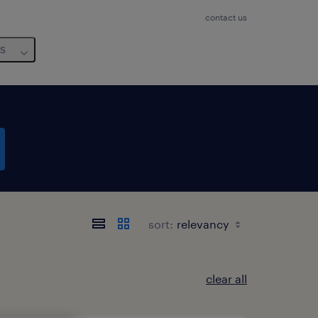
contact us
us
sort:
clear all