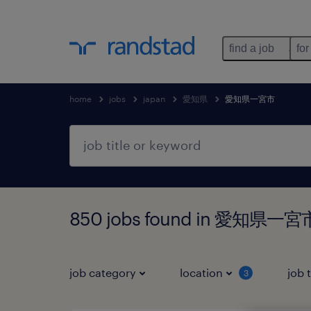
find a job
for
home
jobs
japan
愛知県
愛知県一宮市
850 jobs found in 愛知県一
job category
location
job 
3