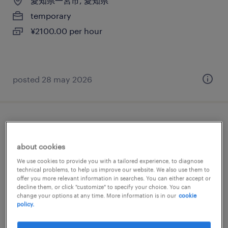
愛知県一宮市, 愛知県
temporary
¥2100.00 per hour
posted 28 may 2026
アパレル・日用雑貨の個配・宅配・ルー
ト・配送、小型トラック、準中型免許、中
about cookies
型免許
We use cookies to provide you with a tailored experience, to diagnose
technical problems, to help us improve our website. We also use them to
offer you more relevant information in searches. You can either accept or
愛知県一宮市, 愛知県
decline them, or click "customize" to specify your choice. You can
temporary
change your options at any time. More information is in our
cookie
policy.
¥1680.00 per hour