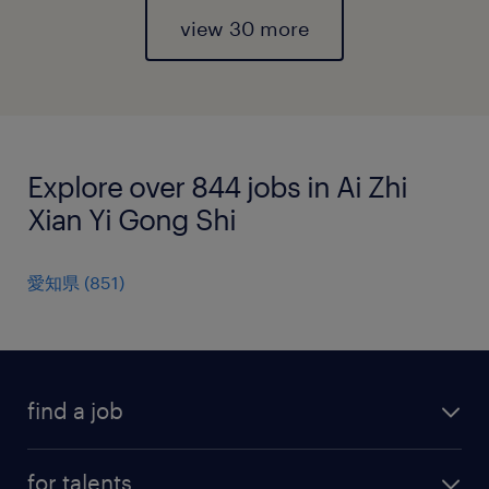
view 30 more
Explore over 844 jobs in Ai Zhi
Xian Yi Gong Shi
愛知県
(
851
)
find a job
all jobs
for talents