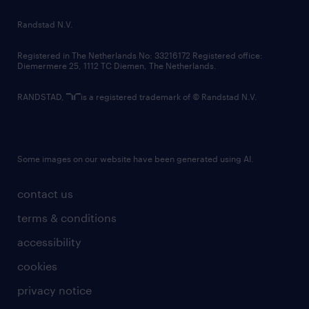
country websites
Randstad N.V.
contact us
Registered in The Netherlands No: 33216172 Registered office:
Diemermere 25, 1112 TC Diemen, The Netherlands.
RANDSTAD,
is a registered trademark of © Randstad N.V.
Some images on our website have been generated using AI.
contact us
terms & conditions
accessibility
cookies
privacy notice