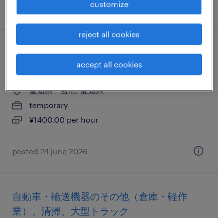
customize
posted 11 june 2026
reject all cookies
その他メーカーのフォークリフト、仕分
accept all cookies
け・ピッキング・梱包、入出荷
愛知県一宮市, 愛知県
temporary
¥1400.00 per hour
posted 24 june 2026
自動車・輸送機器のその他（倉庫・軽作
業）、清掃、大型トラック