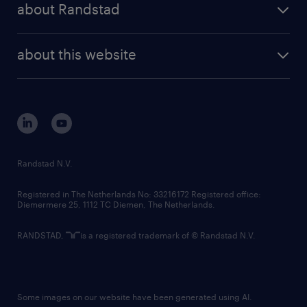
randstad professional
about Randstad
news and events
investor contacts
randstad enterprise
company profile
future of work
randstad digital
about this website
sustainability
tech suite
disclaimer
equity, diversity, inclusion and belonging
contact us
corporate governance
randstad innovation fund
country websites
Randstad N.V.
contact us
Registered in The Netherlands No: 33216172 Registered office:
Diemermere 25, 1112 TC Diemen, The Netherlands.
RANDSTAD,
is a registered trademark of © Randstad N.V.
Some images on our website have been generated using AI.