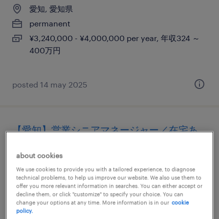
愛知, 愛知県
permanent
¥3,240,000 - ¥4,000,000 per year, 年収324 ～
400万円
posted 14 may 2025
【愛知】営業シニアマネージャー／在宅あ
り／～1,800万円
about cookies
愛知, 愛知県
We use cookies to provide you with a tailored experience, to diagnose
technical problems, to help us improve our website. We also use them to
permanent
offer you more relevant information in searches. You can either accept or
decline them, or click "customize" to specify your choice. You can
¥14,000,000 - ¥18,000,000 per year, 年収1,400
change your options at any time. More information is in our
cookie
～ 1,800万円
policy.