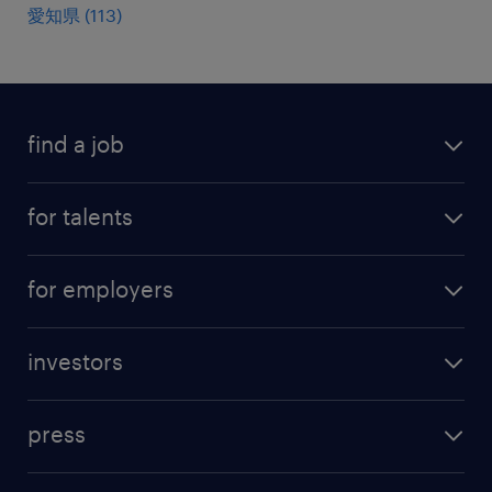
愛知県
(
113
)
find a job
all jobs
for talents
career advice
operational career
careers at Randstad
for employers
professional career
staffing solutions
digital career
investors
inhouse solutions
contact us
investment case
workforce insights
press
results and reports
randstad operational
press releases
randstad share