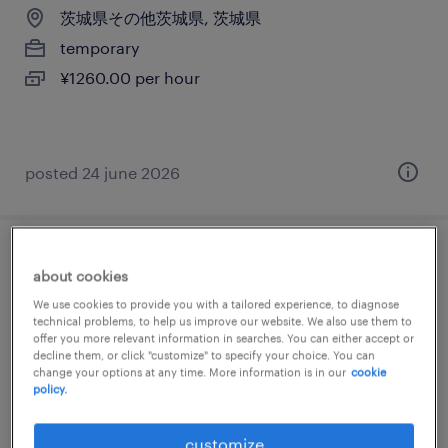
茨城県その他茨城県, 茨城県
temporary
¥1260.00 per hour
posted 24 june 2026
その他メーカーのマシンオペレーター
about cookies
We use cookies to provide you with a tailored experience, to diagnose
茨城県その他茨城県, 茨城県
technical problems, to help us improve our website. We also use them to
offer you more relevant information in searches. You can either accept or
temporary
decline them, or click "customize" to specify your choice. You can
¥1400.00 per hour
change your options at any time. More information is in our
cookie
policy.
customize