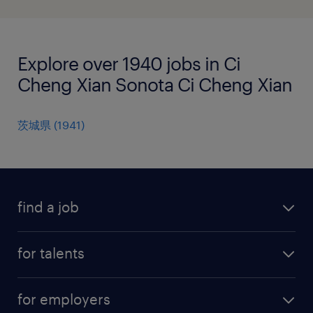
Explore over 1940 jobs in Ci
Cheng Xian Sonota Ci Cheng Xian
茨城県
(
1941
)
find a job
all jobs
for talents
career advice
operational career
careers at Randstad
for employers
professional career