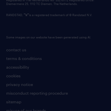
Registered in The Netherlands No: 33216172 Registered office:
Diemermere 25, 1112 TC Diemen, The Netherlands.
RANDSTAD,
is a registered trademark of © Randstad N.V.
Some images on our website have been generated using AI.
contact us
terms & conditions
accessibility
cookies
privacy notice
misconduct reporting procedure
sitemap
misuse of our brands