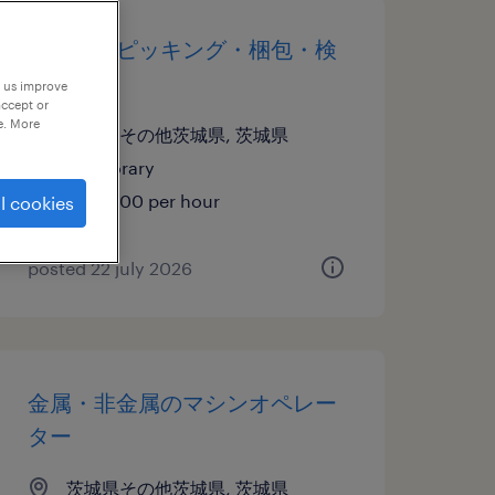
仕分け・ピッキング・梱包・検
品
p us improve
accept or
e. More
茨城県その他茨城県, 茨城県
temporary
¥1265.00 per hour
l cookies
posted 22 july 2026
金属・非金属のマシンオペレー
ター
茨城県その他茨城県, 茨城県