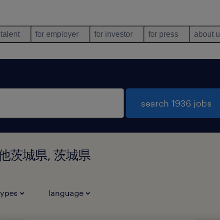
 talent
for employer
for investor
for press
about 
search 1936 jobs
県その他茨城県, 茨城県
types
language