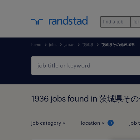
find a job
for
home
jobs
japan
茨城県
茨城県その他茨城県
1936 jobs found in 茨城
job category
location
job 
3