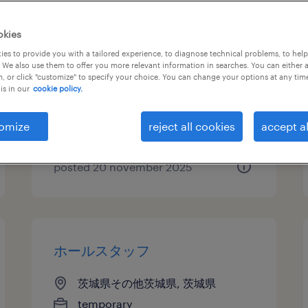
金属・非金属の組立・部品加
okies
工、マシンオペレーター
es to provide you with a tailored experience, to diagnose technical problems, to hel
 We also use them to offer you more relevant information in searches. You can either 
, or click "customize" to specify your choice. You can change your options at any tim
茨城県その他茨城県, 茨城県
is in our
cookie policy.
temporary
¥1380.00 per hour
omize
reject all cookies
accept al
posted 20 november 2025
ホールスタッフ
茨城県その他茨城県, 茨城県
temporary