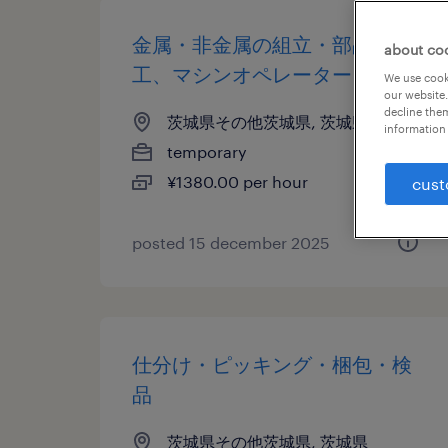
金属・非金属の組立・部品加
about co
工、マシンオペレーター
We use cooki
our website.
decline them
茨城県その他茨城県, 茨城県
information 
temporary
¥1380.00 per hour
cust
posted 15 december 2025
仕分け・ピッキング・梱包・検
品
茨城県その他茨城県, 茨城県