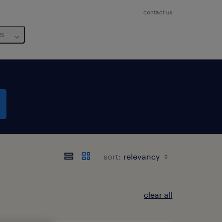
contact us
us
sort:
clear all