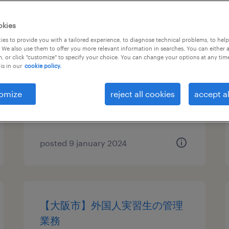
【第二新卒】デジタルfae
okies
es to provide you with a tailored experience, to diagnose technical problems, to hel
愛知,大阪, 大阪府
 We also use them to offer you more relevant information in searches. You can either 
, or click "customize" to specify your choice. You can change your options at any tim
permanent
is in our
cookie policy.
¥4,000,000 - ¥10,000,000 per
year, 年収400 ～ 1,000万円
omize
reject all cookies
accept al
posted 9 january 2024
【大阪市】外国人実習生の管理
業務