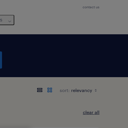
contact us
us
sort:
clear all