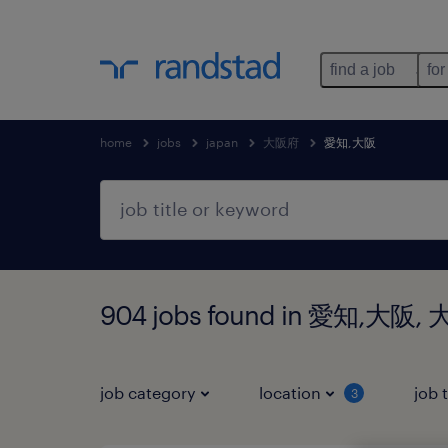
find a job
for
home
jobs
japan
大阪府
愛知,大阪
904 jobs found in 愛知,大阪,
job category
location
job 
3