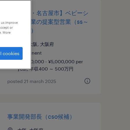
【大阪市・名古屋市】ベビーシ
ッター事業の提案型営業（ss～
p us improve
accept or
svクラス）
e. More
愛知,大阪, 大阪府
permanent
l cookies
¥4,000,000 - ¥5,000,000 per
year, 年収400 ～ 500万円
posted 21 march 2025
事業開発部長（cso候補）