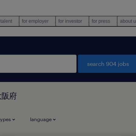
 talent
for employer
for investor
for press
about 
search 904 jobs
 大阪府
types
language