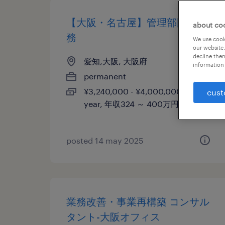
【大阪・名古屋】管理部門の事
about co
務
We use cooki
our website.
decline them
愛知,大阪, 大阪府
information 
permanent
¥3,240,000 - ¥4,000,000 per
cust
year, 年収324 ～ 400万円
posted 14 may 2025
業務改善・事業再構築 コンサル
タント-大阪オフィス