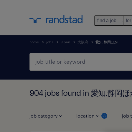
find a job
for
home
jobs
japan
大阪府
愛知,静岡ほか
904 jobs found in 愛知,静
job category
location
job 
3