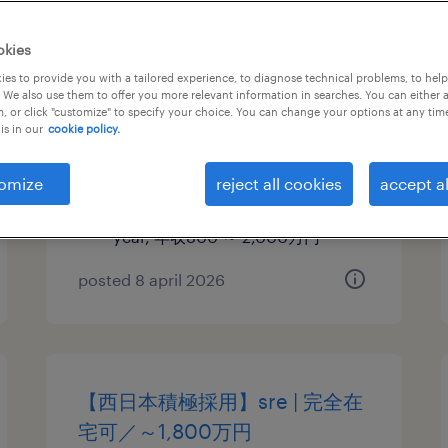
【西日本積極採用】pm（ai、デ
okies
ータ基盤領域）／フルリモート
es to provide you with a tailored experience, to diagnose technical problems, to hel
 We also use them to offer you more relevant information in searches. You can either 
ワーク可
, or click "customize" to specify your choice. You can change your options at any tim
is in our
cookie policy.
愛知,静岡ほか, 大阪府
permanent
omize
reject all cookies
accept al
¥8,000,000 - ¥20,000,000 per
year, 年収800 ～ 2,000万円
posted 8 april 2026
【西日本積極採用】sre | 完全在
宅可／～1,800万円