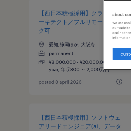
【西日本積極採用】クラウドア
about co
ーキテクト／フルリモートワー
We use cooki
our website.
ク可
decline them
information 
愛知,静岡ほか, 大阪府
permanent
cust
¥8,000,000 - ¥20,000,000 per
year, 年収800 ～ 2,000万円
posted 8 april 2026
【西日本積極採用】ソフトウェ
アリードエンジニア(ai、データ