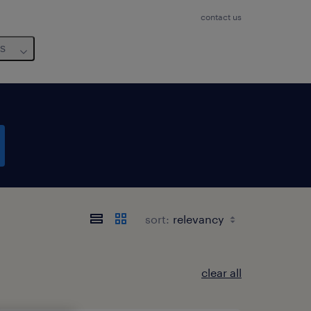
contact us
us
sort:
clear all