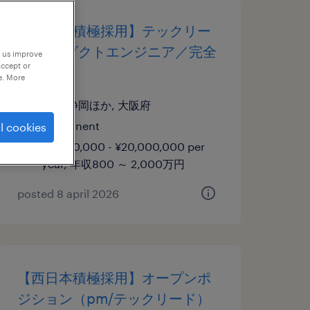
【西日本積極採用】テックリー
ド/プロダクトエンジニア／完全
p us improve
accept or
在宅可
e. More
愛知,静岡ほか, 大阪府
permanent
l cookies
¥8,000,000 - ¥20,000,000 per
year, 年収800 ～ 2,000万円
posted 8 april 2026
【西日本積極採用】オープンポ
ジション（pm/テックリード）