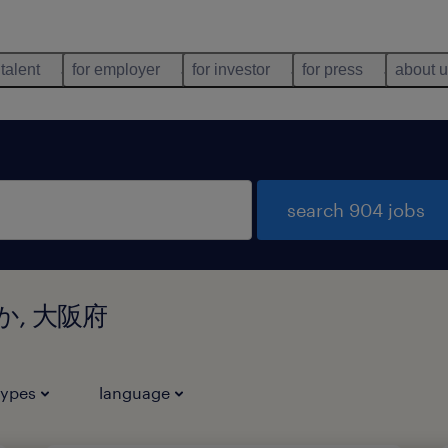
 talent
for employer
for investor
for press
about 
search 904 jobs
岡ほか, 大阪府
types
language