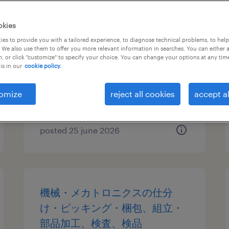
機械・メカトロニクスの組立・
okies
部品加工、検査、仕分け・ピッ
es to provide you with a tailored experience, to diagnose technical problems, to hel
 We also use them to offer you more relevant information in searches. You can either 
キング・梱包、検品
, or click "customize" to specify your choice. You can change your options at any tim
is in our
cookie policy.
大阪府大阪市東淀川区, 大阪府
temp to perm
omize
reject all cookies
accept al
¥1800.00 per hour
posted 25 june 2026
機械・メカトロニクスの仕分
け・ピッキング・梱包、組立・
部品加工、検査、検品