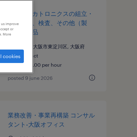
機械・メカトロニクスの組立・
部品加工、検査、その他（製
p us improve
accept or
造）、検品
e. More
大阪府大阪市東淀川区, 大阪府
contract
l cookies
¥1400.00 per hour
posted 9 june 2026
業務改善・事業再構築 コンサル
タント-大阪オフィス