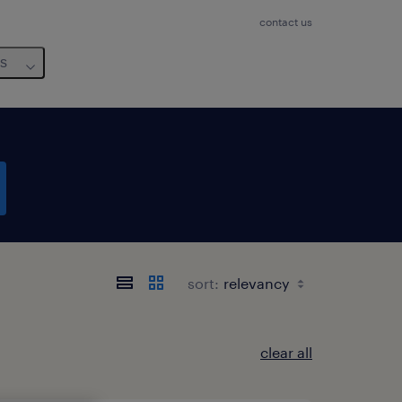
contact us
us
sort:
clear all