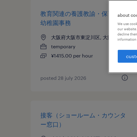
教育関連の養護教諭・保育士・
about co
幼稚園事務
We use cooki
our website.
decline them
大阪府大阪市東淀川区, 大阪府
information 
temporary
¥1415.00 per hour
cust
posted 28 july 2026
接客（ショールーム・カウンタ
ー窓口）