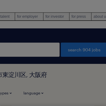
 talent
for employer
for investor
for press
about 
search 904 jobs
大阪市東淀川区, 大阪府
types
language