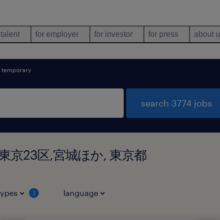
 talent
for employer
for investor
for press
about 
temporary
search 3774 jobs
nd in 東京23区,宮城ほか, 東京都
types
language
1