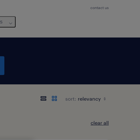
contact us
us
sort:
clear all