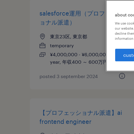
salesforce運用（プロフェッシ
about co
ョナル派遣）
We use cooki
our website.
decline them
東京23区, 東京都
information 
temporary
¥4,000,000 - ¥6,000,000 per
cust
year, 年収400 ～ 600万円
posted 3 september 2024
【プロフェッショナル派遣】ai
frontend engineer