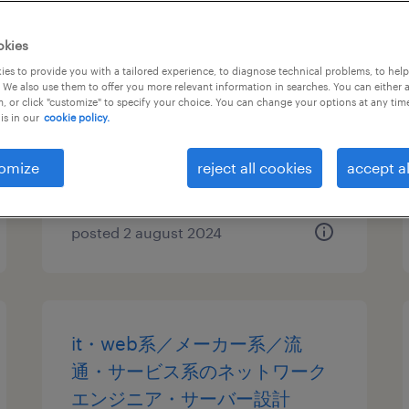
プロフェッショナル派遣 - fp&a
okies
manager
es to provide you with a tailored experience, to diagnose technical problems, to hel
 We also use them to offer you more relevant information in searches. You can either 
, or click "customize" to specify your choice. You can change your options at any tim
東京23区外, 東京都
is in our
cookie policy.
temporary
¥8,000,000 - ¥9,000,000 per
omize
reject all cookies
accept al
year, 年収800 ～ 900万円
posted 2 august 2024
it・web系／メーカー系／流
通・サービス系のネットワーク
エンジニア・サーバー設計