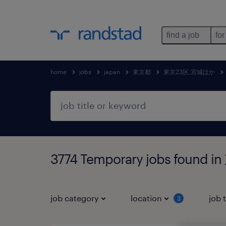
find a job
for
home
jobs
japan
東京都
東京23区,宮城ほか
3774 Temporary jobs fou
job category
location
job 
3