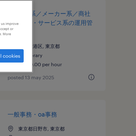
it・web系／メーカー系／商社
系／流通・サービス系の運用管
p us improve
accept or
理・保守
e. More
東京都港区, 東京都
temporary
l cookies
¥2500.00 per hour
posted 13 may 2025
一般事務・oa事務
東京都日野市, 東京都