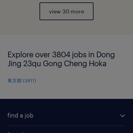
view 30 more
Explore over 3804 jobs in Dong
Jing 23qu Gong Cheng Hoka
東京都
(
3811
)
find a job
all jobs