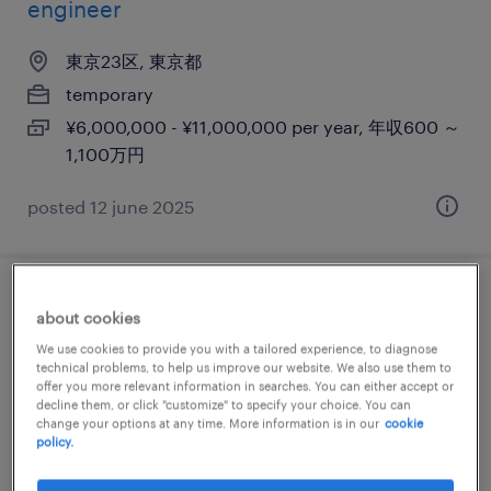
engineer
東京23区, 東京都
temporary
¥6,000,000 - ¥11,000,000 per year, 年収600 ～
1,100万円
posted 12 june 2025
it・web系／メーカー系／流通・サービス系
about cookies
のネットワークエンジニア・サーバー設計
We use cookies to provide you with a tailored experience, to diagnose
technical problems, to help us improve our website. We also use them to
offer you more relevant information in searches. You can either accept or
東京都港区, 東京都
decline them, or click "customize" to specify your choice. You can
change your options at any time. More information is in our
cookie
temporary
policy.
¥6000.00 per hour