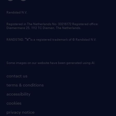
randstad innovation fund
country websites
Randstad N.V.
contact us
Registered in The Netherlands No: 33216172 Registered office:
Diemermere 25, 1112 TC Diemen, The Netherlands.
RANDSTAD,
is a registered trademark of © Randstad N.V.
Some images on our website have been generated using AI.
contact us
terms & conditions
accessibility
cookies
privacy notice