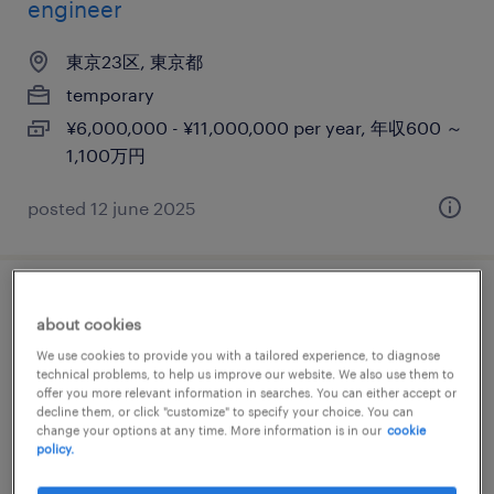
engineer
東京23区, 東京都
temporary
¥6,000,000 - ¥11,000,000 per year, 年収600 ～
1,100万円
posted 12 june 2025
it・web系／メーカー系／流通・サービス系
about cookies
のネットワークエンジニア・サーバー設計
We use cookies to provide you with a tailored experience, to diagnose
technical problems, to help us improve our website. We also use them to
東京都港区, 東京都
offer you more relevant information in searches. You can either accept or
decline them, or click "customize" to specify your choice. You can
temporary
change your options at any time. More information is in our
cookie
policy.
¥6000.00 per hour