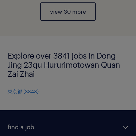
view 30 more
Explore over 3841 jobs in Dong
Jing 23qu Hururimotowan Quan
Zai Zhai
東京都
(
3848
)
find a job