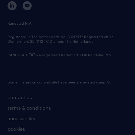
corporate governance
randstad innovation fund
country websites
Randstad N.V.
contact us
Registered in The Netherlands No: 33216172 Registered office:
Diemermere 25, 1112 TC Diemen, The Netherlands.
RANDSTAD,
is a registered trademark of © Randstad N.V.
Some images on our website have been generated using AI.
contact us
terms & conditions
accessibility
cookies