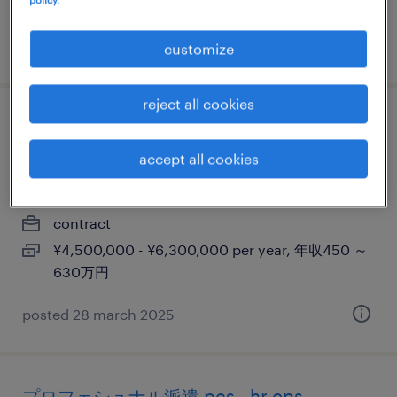
700万円
posted 28 march 2025
customize
reject all cookies
english only ok! it infrastructure project
manager (professional haken/dispatch)
accept all cookies
東京23区, 東京都
contract
¥4,500,000 - ¥6,300,000 per year, 年収450 ～
630万円
posted 28 march 2025
プロフェシュナル派遣 pcs - hr ops