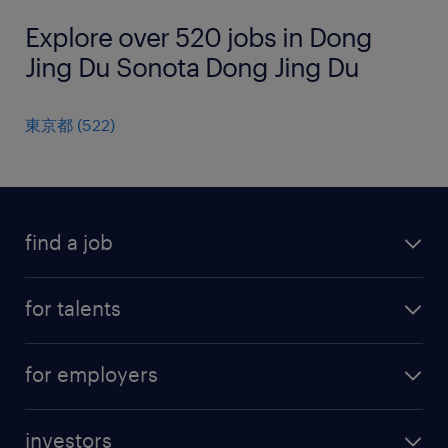
Explore over 520 jobs in Dong
Jing Du Sonota Dong Jing Du
東京都
(
522
)
find a job
all jobs
for talents
career advice
operational career
careers at Randstad
for employers
professional career
staffing solutions
digital career
investors