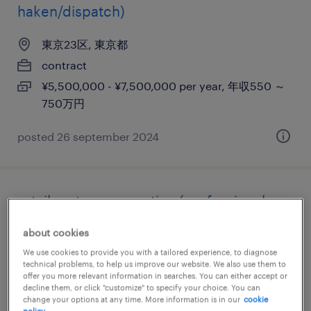
haken/dispatch)
東京23区, 東京都
contract
¥5,500,000 - ¥7,500,000 per year, 年収550 ～
750万円
posted 26 september 2024
retail systems operation (professional
haken/dispatch)
about cookies
We use cookies to provide you with a tailored experience, to diagnose
東京23区, 東京都
technical problems, to help us improve our website. We also use them to
contract
offer you more relevant information in searches. You can either accept or
decline them, or click "customize" to specify your choice. You can
¥4,500,000 - ¥7,000,000 per year, 年収450 ～
change your options at any time. More information is in our
cookie
policy.