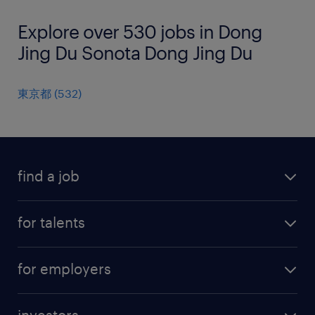
Explore over 530 jobs in Dong
Jing Du Sonota Dong Jing Du
東京都
(
532
)
find a job
all jobs
for talents
career advice
operational career
careers at Randstad
for employers
professional career
staffing solutions
digital career