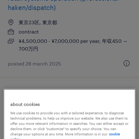
haken/dispatch)
東京23区, 東京都
contract
¥4,500,000 - ¥7,000,000 per year, 年収450 ～
700万円
posted 28 march 2025
english only ok! it infrastructure project
manager (professional haken/dispatch)
about cookies
We use cookies to provide you with a tailored experience, to diagnose
東京23区, 東京都
technical problems, to help us improve our website. We also use them to
offer you more relevant information in searches. You can either accept or
contract
decline them, or click "customize" to specify your choice. You can
¥4,500,000 - ¥6,300,000 per year, 年収450 ～
change your options at any time. More information is in our
cookie