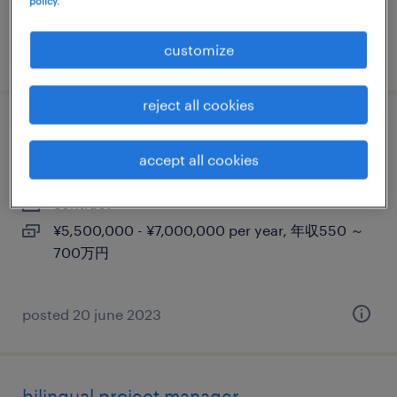
policy.
630万円
customize
posted 28 march 2025
reject all cookies
プロフェシュナル派遣 pcs - hr ops
accept all cookies
東京23区, 東京都
contract
¥5,500,000 - ¥7,000,000 per year, 年収550 ～
700万円
posted 20 june 2023
bilingual project manager